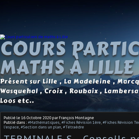
COURS PARTIC
MATHS À LILLE
Présent sur Lille , La Madeleine , Marc
Wasquehal , Croix , Roubaix , Lambersa
Loos etc..
Publié le
16 Octobre 2020
par François Montagne
Publié dans :
#Mathématiques
,
#Fiches Révision 1ère
,
#Fiches Révision Te
l'espace
,
#Section dans un plan
,
#Tétraèdre
TERMINALE S - Conseils p