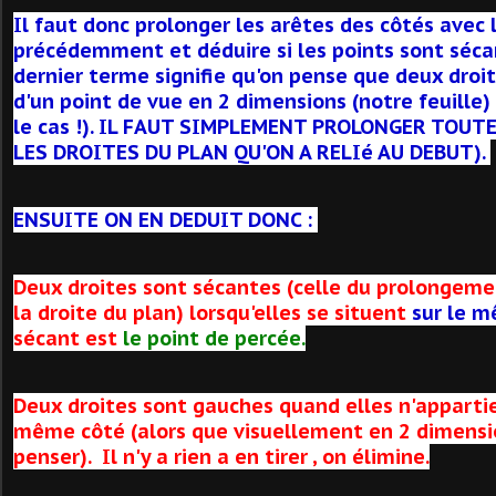
I
l faut donc prolonger les arêtes des côtés avec l
précédemment et déduire si les points sont séca
dernier terme signifie qu'on pense que deux droi
d'un point de vue en 2 dimensions (notre feuille)
le cas !). IL FAUT SIMPLEMENT PROLONGER TOUT
LES DROITES DU PLAN QU'ON A RELIé AU DEBUT).
ENSUITE ON EN DEDUIT DONC :
Deux droites sont sécantes (celle du prolongemen
la droite du plan) lorsqu'elles se situent
sur le m
sécant est
le point de percée.
Deux droites sont gauches quand elles n'apparti
même côté (alors que visuellement en 2 dimensi
penser). Il n'y a rien a en tirer , on élimine.