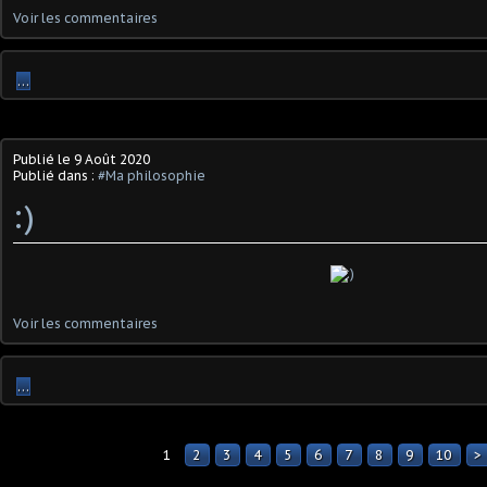
Voir les commentaires
…
Publié le
9 Août 2020
Publié dans :
#Ma philosophie
:)
Voir les commentaires
…
1
2
3
4
5
6
7
8
9
10
2
>