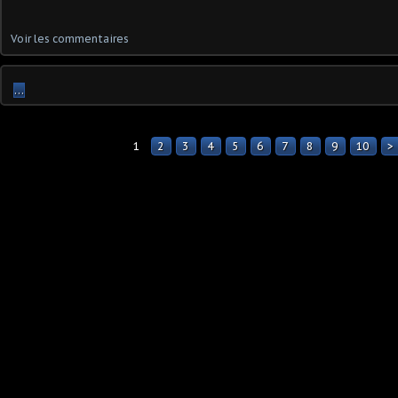
Voir les commentaires
…
1
2
3
4
5
6
7
8
9
10
>