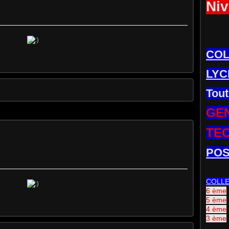
Niv
CO
LYC
Tout
GE
TE
POS
COLL
6 ème
5 ème
4 ème
3 ème