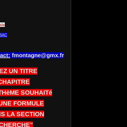
ale
BAC
act:
fmontagne@gmx.fr
EZ UN TITRE
CHAPITRE
THèME SOUHAITé
UNE FORMULE
S LA SECTION
CHERCHE"