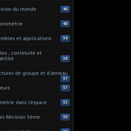
ision du monde
40
onométrie
40
mbles et applications
39
tes , continuité et
abilité
38
ctures de groupe et d'anneau
37
eurs
37
étrie dans l'espace
32
es Révision 5ème
30