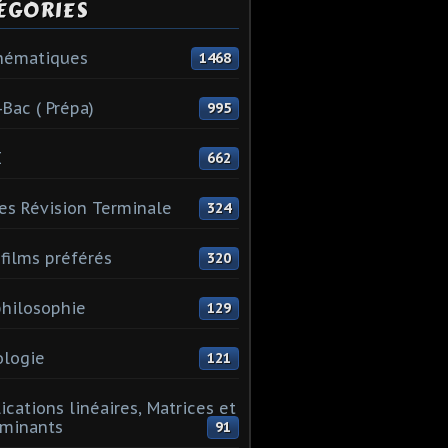
ÉGORIES
hématiques
1468
-Bac ( Prépa)
995
I
662
es Révision Terminale
324
films préférés
320
hilosophie
129
logie
121
ications linéaires, Matrices et
minants
91