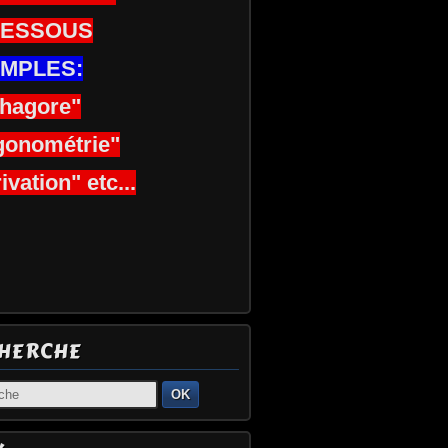
DESSOUS
MPLES:
thagore"
gonométrie"
ivation" etc...
HERCHE
OK