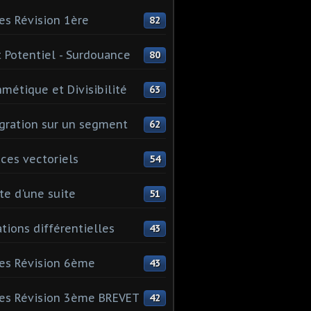
es Révision 1ère
82
 Potentiel - Surdouance
80
hmétique et Divisibilité
63
gration sur un segment
62
ces vectoriels
54
te d'une suite
51
tions différentielles
43
es Révision 6ème
43
es Révision 3ème BREVET
42