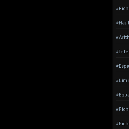
#Fich
#Haut
#Arit
#Inté
#Espa
#Limi
#Equa
#Fich
#Fich