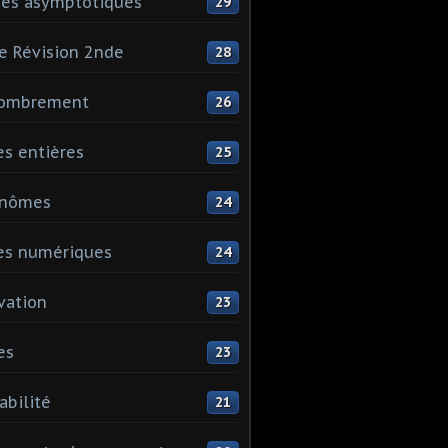
es asymptotiques
29
e Révision 2nde
28
ombrement
26
es entières
25
ynômes
24
es numériques
24
vation
23
es
23
abilité
21