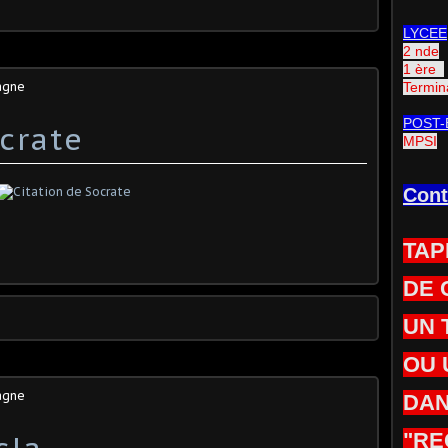
LYCEE
2 nde
1 ère
agne
Termin
POST-
crate
MPSI
Cont
TAP
DE 
UN 
OU 
agne
DAN
sla
"RE