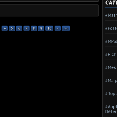
CAT
#Mat
#Post
4
5
6
7
8
9
10
20
>
>>
#MPS
#Fich
#Mes 
#Ma p
#Topo
#Appl
Déter