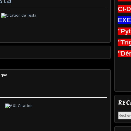
CI-
EXE
"Py
"Tri
"Dér
agne
REC