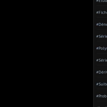
#Etud
#Fich
#Dén
#Séri
#Pol
#Séri
#Déri
#Suit
#Prob