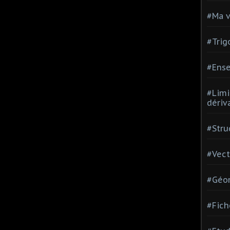
#Ma v
#Trig
#Ense
#Limi
dériv
#Stru
#Vect
#Géom
#Fich