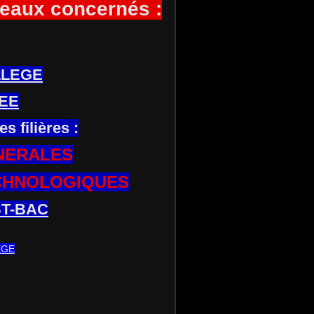
eaux concernés :
LLEGE
EE
es filières :
NERALES
CHNOLOGIQUES
T-BAC
EGE