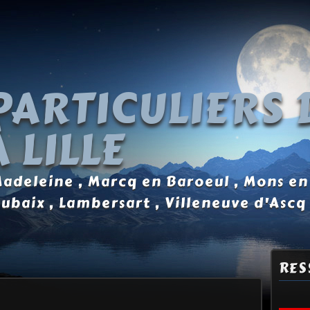
PARTICULIERS 
 LILLE
 Madeleine , Marcq en Baroeul , Mons en
oubaix , Lambersart , Villeneuve d'Ascq
RES