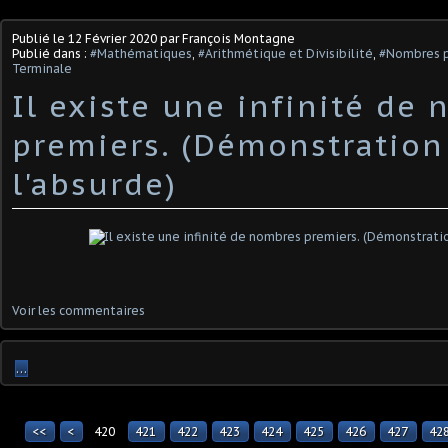
Publié le
12 Février 2020
par François Montagne
Publié dans :
#Mathématiques
,
#Arithmétique et Divisibilité
,
#Nombres p
Terminale
Il existe une infinité de
premiers. (Démonstration
l'absurde)
Voir les commentaires
…
<<
<
420
400
410
421
422
423
424
425
426
427
42