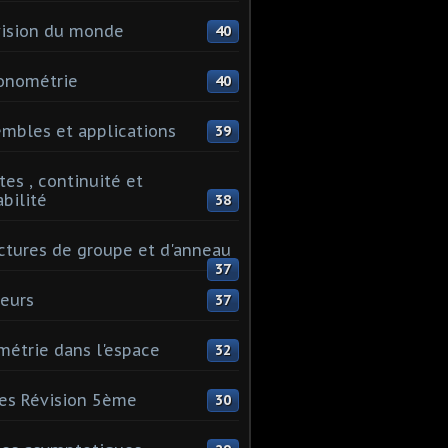
ision du monde
40
onométrie
40
mbles et applications
39
tes , continuité et
abilité
38
ctures de groupe et d'anneau
37
eurs
37
étrie dans l'espace
32
es Révision 5ème
30