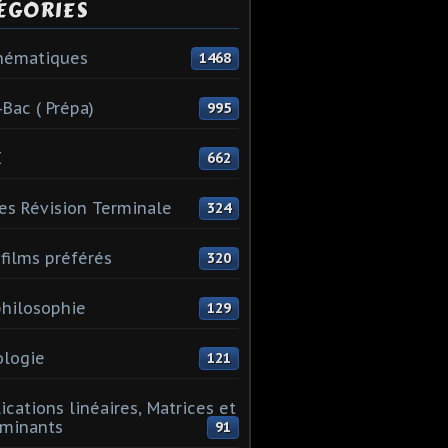
ÉGORIES
hématiques
1468
-Bac ( Prépa)
995
I
662
es Révision Terminale
324
films préférés
320
hilosophie
129
logie
121
ications linéaires, Matrices et
minants
91