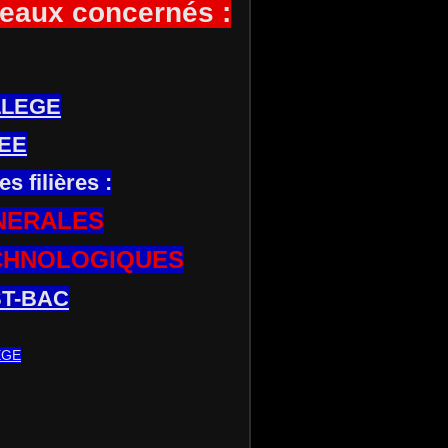
eaux concernés :
LLEGE
EE
es filières :
NERALES
CHNOLOGIQUES
T-BAC
EGE