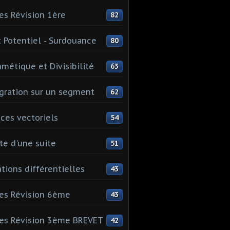
es Révision 1ère
82
 Potentiel - Surdouance
80
hmétique et Divisibilité
63
gration sur un segment
62
ces vectoriels
54
te d'une suite
51
tions différentielles
43
es Révision 6ème
43
es Révision 3ème BREVET
42