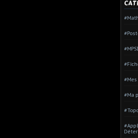
CAT
#Mat
#Post
#MPS
#Fich
#Mes 
#Ma p
#Topo
#Appl
Déter