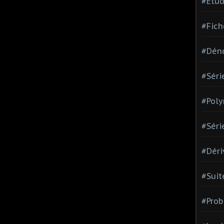
#Etud
#Fich
#Dén
#Séri
#Pol
#Séri
#Déri
#Suit
#Prob