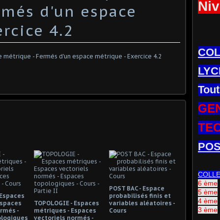
Niv
rmés d'un espace
rcice 4.2
CO
LYC
Tout
GE
TE
POS
COLL
6 ème
POST BAC - Espace
5 ème
 Espaces
probabilisés finis et
4 ème
Espaces
TOPOLOGIE - Espaces
variables aléatoires -
3 ème
rmés -
métriques - Espaces
Cours
ologiques
vectoriels normés -