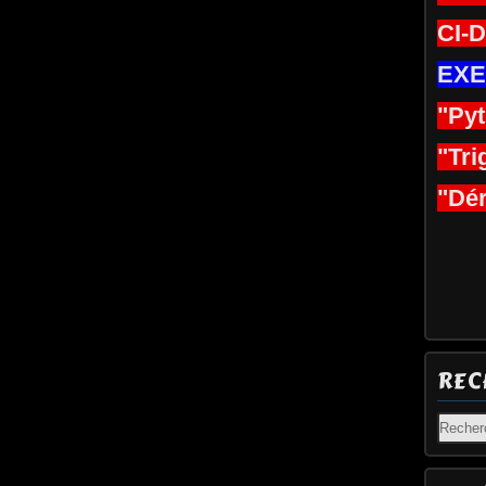
CI-
EXE
"Py
"Tri
"Dér
REC