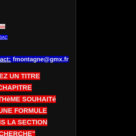
ale
BAC
act:
fmontagne@gmx.fr
EZ UN TITRE
CHAPITRE
THèME SOUHAITé
UNE FORMULE
S LA SECTION
CHERCHE"