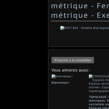
métrique - Fe
métrique - Exe
S'inscrire à la newsletter
Vous aimerez aussi :
Bienvenue !
TOPOLOGIE -
métriques - 
vectoriels no
Espaces top