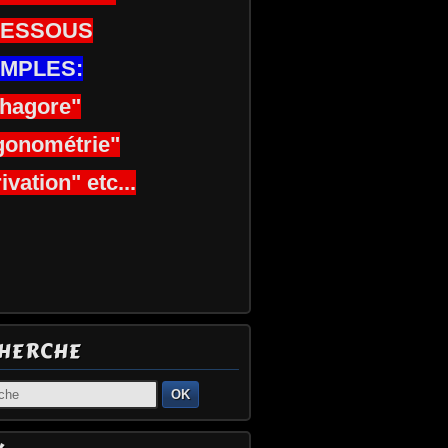
DESSOUS
MPLES:
thagore"
gonométrie"
ivation" etc...
HERCHE
OK