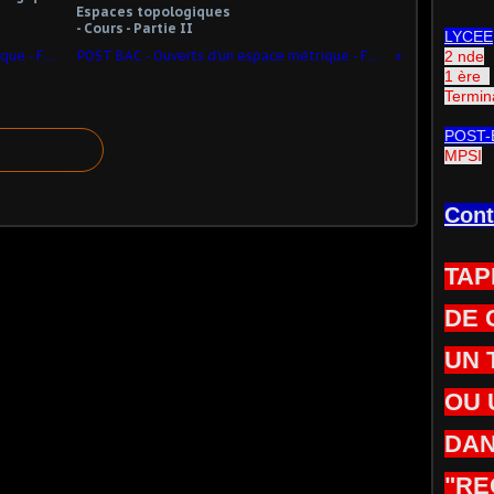
Espaces topologiques
- Cours - Partie II
LYCEE
POST BAC - Ouverts d'un espace métrique - Fermés d'un espace métrique - Exercice 4.3
POST BAC - Ouverts d'un espace métrique - Fermés d'un espace métrique - Exercice 4.1
2 nde
1 ère
Termin
POST-
MPSI
Cont
TAP
DE 
UN 
OU 
DAN
"RE