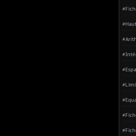
#Fich
#Haut
#Arit
#Inté
#Espa
#Limi
#Equa
#Fich
#Fich