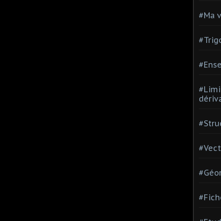
#Ma v
#Trig
#Ense
#Limi
dériv
#Stru
#Vect
#Géom
#Fich