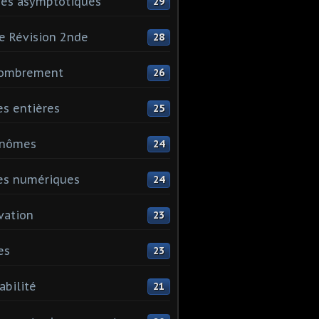
es asymptotiques
29
e Révision 2nde
28
ombrement
26
es entières
25
ynômes
24
es numériques
24
vation
23
es
23
abilité
21