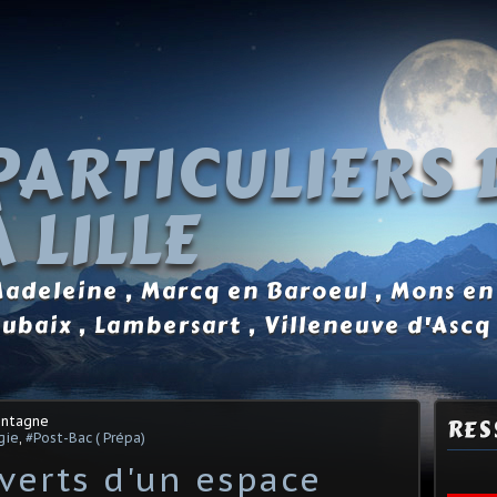
PARTICULIERS 
 LILLE
 Madeleine , Marcq en Baroeul , Mons en
oubaix , Lambersart , Villeneuve d'Ascq
ontagne
RES
gie
,
#Post-Bac ( Prépa)
verts d'un espace