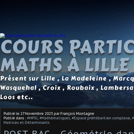
COURS PARTIC
MATHS À LILLE
Présent sur Lille , La Madeleine , Marc
Wasquehal , Croix , Roubaix , Lambersa
Loos etc..
Publié le
27 Novembre 2023
par François Montagne
Publié dans :
#MPSI
,
#Mathématiques
,
#Espace préhilbertien complexe
,
#
Matrices et Déterminants
POST BAC - Géométrie dans