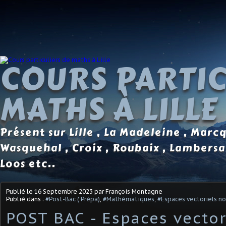
COURS PARTIC
MATHS À LILLE
Présent sur Lille , La Madeleine , Marc
Wasquehal , Croix , Roubaix , Lambersa
Loos etc..
Publié le
16 Septembre 2023
par François Montagne
Publié dans :
#Post-Bac ( Prépa)
,
#Mathématiques
,
#Espaces vectoriels n
POST BAC - Espaces vector