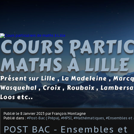
COURS PARTIC
MATHS À LILLE
Présent sur Lille , La Madeleine , Marc
Wasquehal , Croix , Roubaix , Lambersa
Loos etc..
Publié le
8 Janvier 2023
par François Montagne
Publié dans :
#Post-Bac ( Prépa)
,
#MPSI
,
#Mathématiques
,
#Ensembles et 
POST BAC - Ensembles et