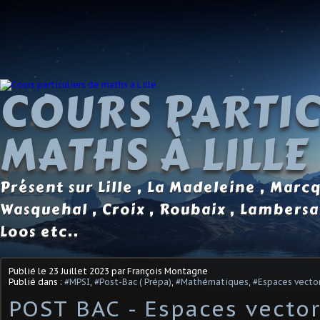
COURS PARTIC
MATHS À LILLE
Présent sur Lille , La Madeleine , Marc
Wasquehal , Croix , Roubaix , Lambersa
Loos etc..
Publié le
23 Juillet 2023
par François Montagne
Publié dans :
#MPSI
,
#Post-Bac ( Prépa)
,
#Mathématiques
,
#Espaces vector
POST BAC - Espaces vector