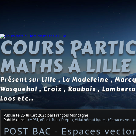
COURS PARTIC
MATHS À LILLE
Présent sur Lille , La Madeleine , Marc
Wasquehal , Croix , Roubaix , Lambersa
Loos etc..
Publié le
23 Juillet 2023
par François Montagne
Publié dans :
#MPSI
,
#Post-Bac ( Prépa)
,
#Mathématiques
,
#Espaces vector
POST BAC - Espaces vector