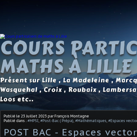
COURS PARTIC
MATHS À LILLE
Présent sur Lille , La Madeleine , Marc
Wasquehal , Croix , Roubaix , Lambersa
Loos etc..
Publié le
23 Juillet 2023
par François Montagne
Publié dans :
#MPSI
,
#Post-Bac ( Prépa)
,
#Mathématiques
,
#Espaces vector
POST BAC - Espaces vector