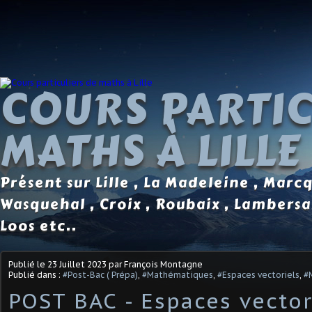
COURS PARTIC
MATHS À LILLE
Présent sur Lille , La Madeleine , Marc
Wasquehal , Croix , Roubaix , Lambersa
Loos etc..
Publié le
23 Juillet 2023
par François Montagne
Publié dans :
#Post-Bac ( Prépa)
,
#Mathématiques
,
#Espaces vectoriels
,
#
POST BAC - Espaces vector