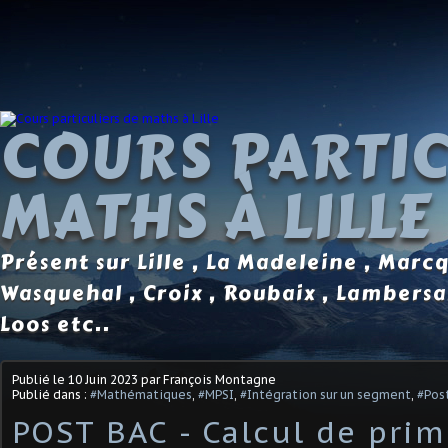
COURS PARTIC
MATHS À LILLE
Présent sur Lille , La Madeleine , Marc
Wasquehal , Croix , Roubaix , Lambersa
Loos etc..
Publié le
10 Juin 2023
par François Montagne
Publié dans :
#Mathématiques
,
#MPSI
,
#Intégration sur un segment
,
#Post
POST BAC - Calcul de primi