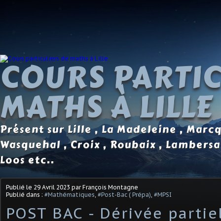
COURS PARTIC
MATHS À LILLE
Présent sur Lille , La Madeleine , Marc
Wasquehal , Croix , Roubaix , Lambersa
Loos etc..
Publié le
29 Avril 2023
par François Montagne
Publié dans :
#Mathématiques
,
#Post-Bac ( Prépa)
,
#MPSI
POST BAC - Dérivée partiel