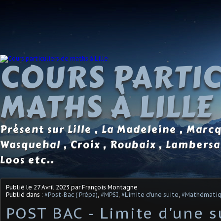
COURS PARTIC
MATHS À LILLE
Présent sur Lille , La Madeleine , Marc
Wasquehal , Croix , Roubaix , Lambersa
Loos etc..
Publié le
27 Avril 2023
par François Montagne
Publié dans :
#Post-Bac ( Prépa)
,
#MPSI
,
#Limite d'une suite
,
#Mathémati
POST BAC - Limite d'une s