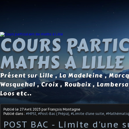
COURS PARTIC
MATHS À LILLE
Présent sur Lille , La Madeleine , Marc
Wasquehal , Croix , Roubaix , Lambersa
Loos etc..
Publié le
27 Avril 2023
par François Montagne
Publié dans :
#MPSI
,
#Post-Bac ( Prépa)
,
#Limite d'une suite
,
#Mathémati
POST BAC - Limite d'une s