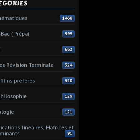
ÉGORIES
hématiques
1468
-Bac ( Prépa)
995
I
662
es Révision Terminale
324
films préférés
320
hilosophie
129
logie
121
ications linéaires, Matrices et
minants
91