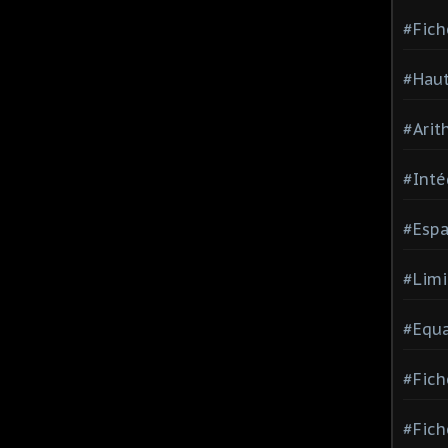
#Fich
#Haut
#Arit
#Inté
#Espa
#Limi
#Equa
#Fich
#Fich