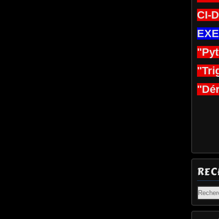
CI-
EXE
"Py
"Tri
"Dér
REC