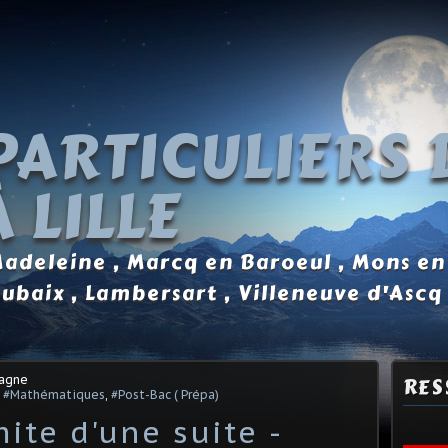
PARTICULIERS 
 LILLE
 Madeleine , Marcq en Baroeul , Mons en
oubaix , Lambersart , Villeneuve d'Ascq
tagne
RES
,
#Mathématiques
,
#Post-Bac ( Prépa)
ite d'une suite -