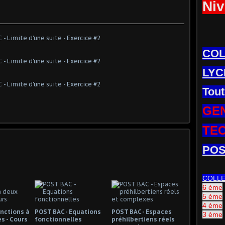
Niv
CO
LYC
Tout
GE
TE
POS
COLL
6 ème
5 ème
4 ème
onctions à
POST BAC - Equations
POST BAC - Espaces
3 ème
s - Cours
fonctionnelles
préhilbertiens réels