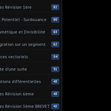
es Révision 1ère
82
 Potentiel - Surdouance
80
hmétique et Divisibilité
63
gration sur un segment
62
ces vectoriels
54
te d'une suite
51
tions différentielles
43
es Révision 6ème
43
es Révision 3ème BREVET
42