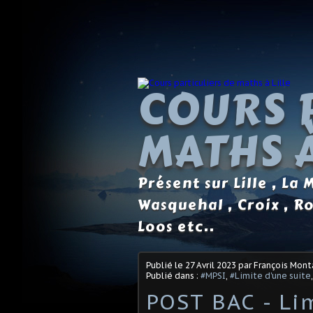
COURS 
MATHS À
Présent sur Lille , La
Wasquehal , Croix , R
Loos etc..
Publié le
27 Avril 2023
par François Mon
Publié dans :
#MPSI
,
#Limite d'une suite
POST BAC - Lim