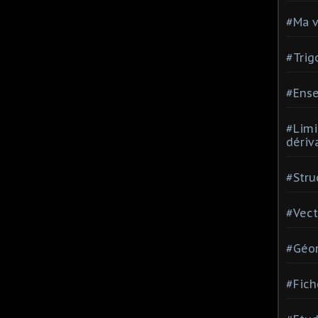
#Ma v
#Trig
#Ense
#Limi
dériv
#Stru
#Vect
#Géom
#Fich