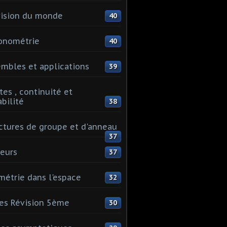
ision du monde
40
onométrie
40
mbles et applications
39
tes , continuité et
abilité
38
ctures de groupe et d'anneau
37
eurs
37
étrie dans l'espace
32
es Révision 5ème
30