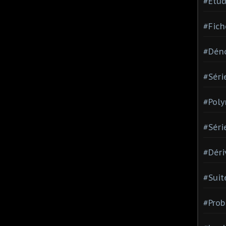
#Etud
#Fich
#Dén
#Séri
#Pol
#Séri
#Déri
#Suit
#Prob