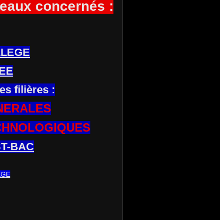
eaux concernés :
LLEGE
EE
es filières :
NERALES
CHNOLOGIQUES
T-BAC
EGE