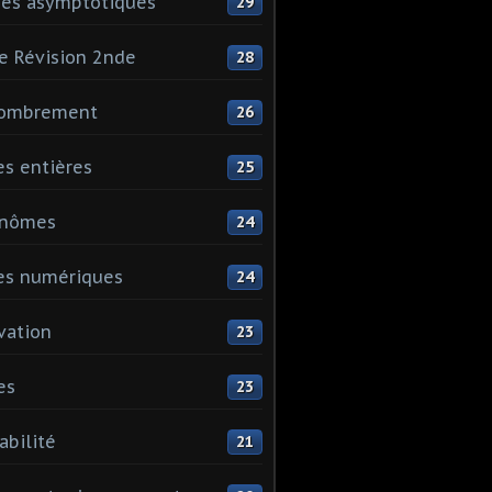
es asymptotiques
29
e Révision 2nde
28
ombrement
26
es entières
25
ynômes
24
es numériques
24
vation
23
es
23
abilité
21