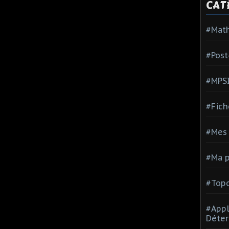
CAT
#Mat
#Post
#MPS
#Fich
#Mes 
#Ma p
#Topo
#Appl
Déter