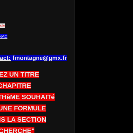
ale
BAC
act:
fmontagne@gmx.fr
EZ UN TITRE
CHAPITRE
THèME SOUHAITé
UNE FORMULE
S LA SECTION
CHERCHE"