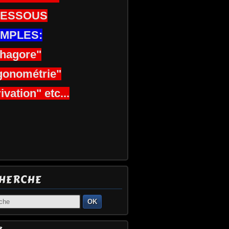
DESSOUS
MPLES:
thagore"
gonométrie"
ivation" etc...
HERCHE
OK