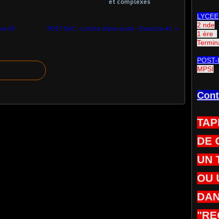
et complexes
LYCEE
2 nde
ice #3
POST BAC - Limite d'une suite - Exercice #1
1 ère
Termin
POST-
MPSI
Cont
TAP
DE 
UN 
OU 
DAN
"RE