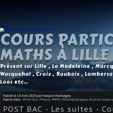
COURS PARTIC
MATHS À LILLE
Présent sur Lille , La Madeleine , Marc
Wasquehal , Croix , Roubaix , Lambersa
Loos etc..
Publié le
13 Avril 2023
par François Montagne
Publié dans :
#Post-Bac ( Prépa)
,
#MPSI
,
#Mathématiques
,
#Limite d'une s
POST BAC - Les suites - Co