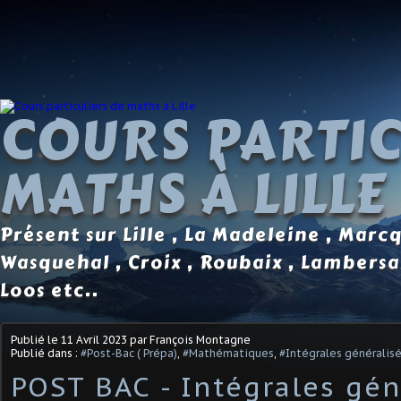
COURS PARTIC
MATHS À LILLE
Présent sur Lille , La Madeleine , Marc
Wasquehal , Croix , Roubaix , Lambersa
Loos etc..
Publié le
11 Avril 2023
par François Montagne
Publié dans :
#Post-Bac ( Prépa)
,
#Mathématiques
,
#Intégrales généralis
POST BAC - Intégrales gén