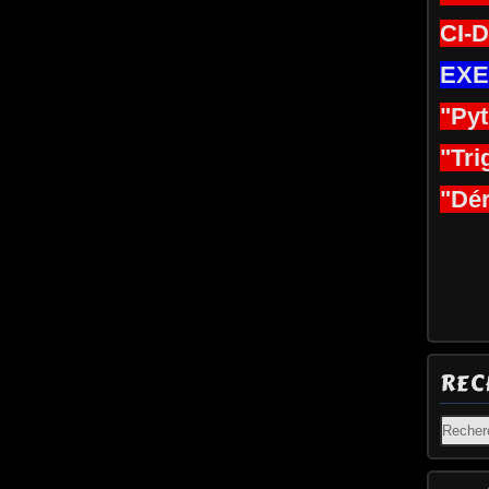
CI-
EXE
"Py
"Tri
"Dér
REC