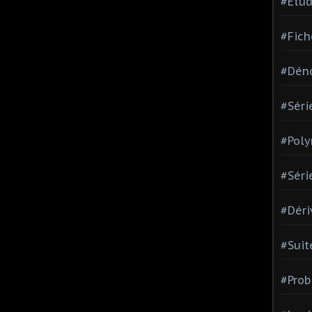
#Etud
#Fich
#Dén
#Séri
#Pol
#Séri
#Déri
#Suit
#Prob