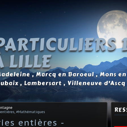
PARTICULIERS 
 LILLE
 Madeleine , Marcq en Baroeul , Mons en
oubaix , Lambersart , Villeneuve d'Ascq
ontagne
RES
 entières
,
#Mathématiques
ies entières -