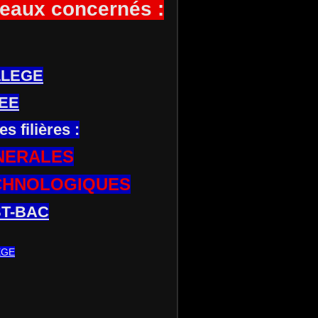
eaux concernés :
LLEGE
EE
es filières :
NERALES
CHNOLOGIQUES
T-BAC
EGE