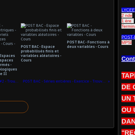
LYCEE
2 nde
1 ère
Termin
POST-
POST BAC - Fonctions à
MPSI
POST BAC - Espace
deux variables - Cours
probabilisés finis et
 Espaces
variables aléatoires -
Cont
Espaces
Cours
rmés -
ologiques
ie II
TAP
POST BAC - Séries entières - Exercice #2 - Trouver le rayon de convergence
POST BAC - Séries entières - Exercice - Trouver le rayon de convergence
DE 
UN 
OU 
DAN
"RE