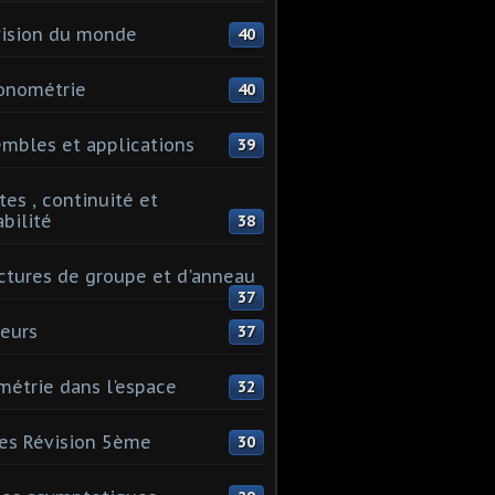
ision du monde
40
onométrie
40
mbles et applications
39
tes , continuité et
abilité
38
ctures de groupe et d'anneau
37
eurs
37
étrie dans l'espace
32
es Révision 5ème
30