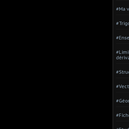
#Ma v
#Trig
#Ense
#Limi
dériv
#Stru
#Vect
#Géom
#Fich