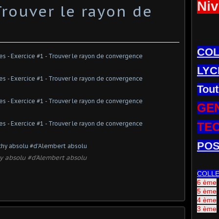
Niv
Trouver le rayon de
CO
LYC
Tout
GE
TE
POS
 absolu #d'Alembert absolu
COLL
6 ème
5 ème
4 ème
3 ème