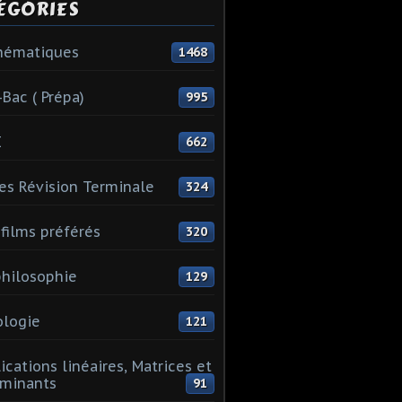
ÉGORIES
hématiques
1468
-Bac ( Prépa)
995
I
662
es Révision Terminale
324
films préférés
320
hilosophie
129
logie
121
ications linéaires, Matrices et
minants
91