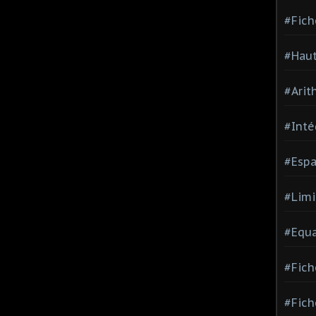
#Fich
#Haut
#Arit
#Inté
#Espa
#Limi
#Equa
#Fich
#Fich