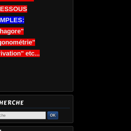
DESSOUS
MPLES:
thagore"
gonométrie"
ivation" etc...
HERCHE
OK