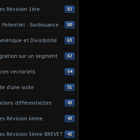
es Révision 1ère
82
 Potentiel - Surdouance
80
hmétique et Divisibilité
63
gration sur un segment
62
ces vectoriels
54
te d'une suite
51
tions différentielles
43
es Révision 6ème
43
es Révision 3ème BREVET
42