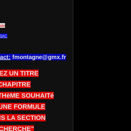
ale
BAC
act:
fmontagne@gmx.fr
EZ UN TITRE
CHAPITRE
THèME SOUHAITé
UNE FORMULE
S LA SECTION
CHERCHE"