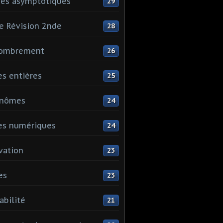
es asymptotiques
29
e Révision 2nde
28
ombrement
26
es entières
25
ynômes
24
es numériques
24
vation
23
es
23
abilité
21