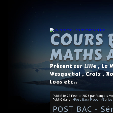
COURS 
MATHS À
Présent sur Lille , La
Wasquehal , Croix , R
Loos etc..
Publié le
28 Février 2023
par François M
Publié dans :
#Post-Bac ( Prépa)
,
#Séries
POST BAC - Sér