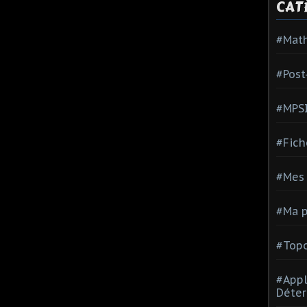
CAT
#Mat
#Post
#MPS
#Fich
#Mes 
#Ma p
#Topo
#Appl
Déter