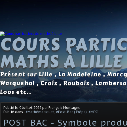
COURS PARTIC
MATHS À LILLE
Présent sur Lille , La Madeleine , Marc
Wasquehal , Croix , Roubaix , Lambersa
Loos etc..
Publié le
9 Juillet 2022
par François Montagne
Publié dans :
#Mathématiques
,
#Post-Bac ( Prépa)
,
#MPSI
POST BAC - Symbole produ