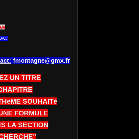
ale
BAC
act:
fmontagne@gmx.fr
EZ UN TITRE
CHAPITRE
THèME SOUHAITé
UNE FORMULE
S LA SECTION
CHERCHE"