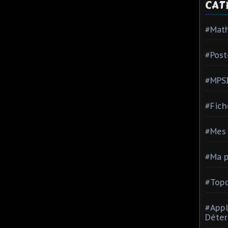
CAT
#Mat
#Post
#MPS
#Fich
#Mes 
#Ma p
#Topo
#Appl
Déter