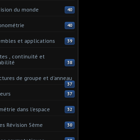
ision du monde
40
onométrie
40
mbles et applications
39
tes , continuité et
abilité
38
ctures de groupe et d'anneau
37
eurs
37
étrie dans l'espace
32
es Révision 5ème
30