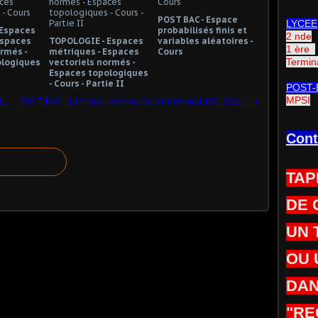
POST BAC - Espace
LYCEE
 Espaces
probabilisés finis et
2 nde
Espaces
TOPOLOGIE - Espaces
variables aléatoires -
1 ère
rmés -
métriques - Espaces
Cours
Termin
ologiques
vectoriels normés -
Espaces topologiques
- Cours - Partie II
POST-
MPSI
POST BAC - Limites , continuité et dérivabilité - Exercice très complet sur le chapitre
POST BAC - Limites , continuité et dérivabilité - Exercice subtil avec dérivations successives et théorème de Rolle
Cont
TAP
DE 
UN 
OU 
DAN
"RE