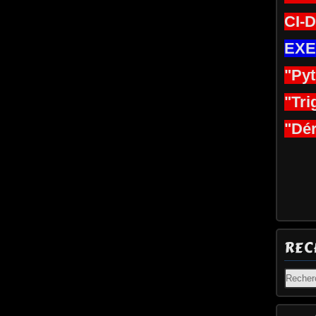
CI-
EXE
"Py
"Tri
"Dér
REC