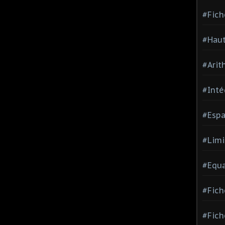
#Fich
#Haut
#Arit
#Inté
#Espa
#Limi
#Equa
#Fich
#Fich