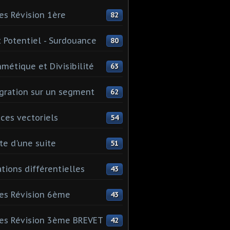
es Révision 1ère
82
 Potentiel - Surdouance
80
hmétique et Divisibilité
63
gration sur un segment
62
ces vectoriels
54
te d'une suite
51
tions différentielles
43
es Révision 6ème
43
es Révision 3ème BREVET
42