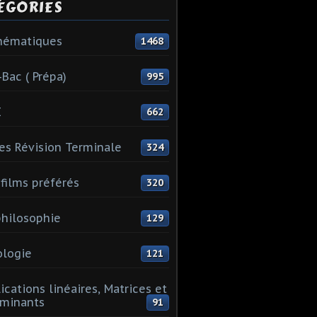
ÉGORIES
hématiques
1468
-Bac ( Prépa)
995
I
662
es Révision Terminale
324
films préférés
320
hilosophie
129
logie
121
ications linéaires, Matrices et
minants
91