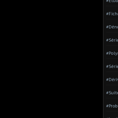
#Etud
#Fich
#Dén
#Séri
#Pol
#Séri
#Déri
#Suit
#Prob