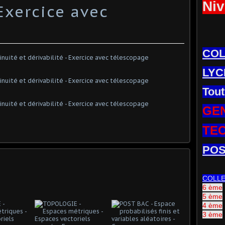
Niv
 Exercice avec
CO
LYC
Tout
GE
TE
POS
COLL
6 ème
5 ème
4 ème
3 ème