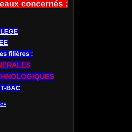
eaux concernés :
LLEGE
EE
es filières :
NERALES
CHNOLOGIQUES
T-BAC
EGE