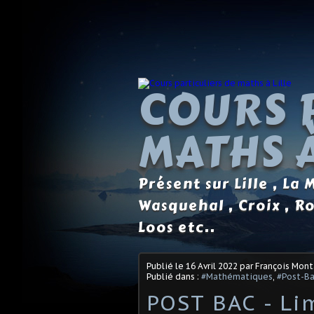
COURS 
MATHS À
Présent sur Lille , La
Wasquehal , Croix , R
Loos etc..
Publié le
16 Avril 2022
par François Mon
Publié dans :
#Mathématiques
,
#Post-Ba
POST BAC - Lim