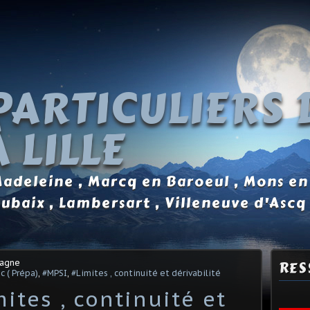
PARTICULIERS 
 LILLE
 Madeleine , Marcq en Baroeul , Mons en
oubaix , Lambersart , Villeneuve d'Ascq
tagne
RES
c ( Prépa)
,
#MPSI
,
#Limites , continuité et dérivabilité
ites , continuité et