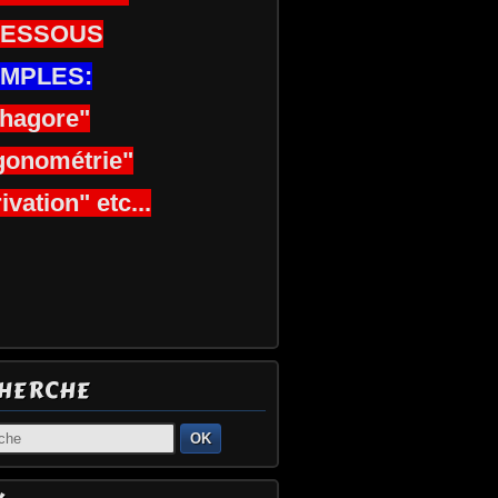
DESSOUS
MPLES:
thagore"
gonométrie"
ivation" etc...
HERCHE
OK