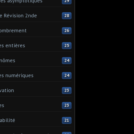
es asymptotiques
29
e Révision 2nde
28
ombrement
26
es entières
25
ynômes
24
es numériques
24
vation
23
es
23
abilité
21