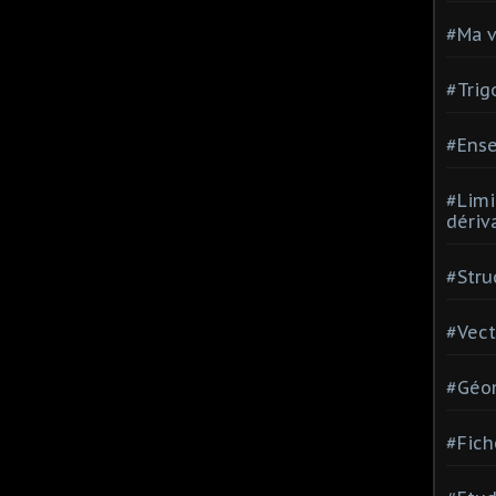
#Ma v
#Trig
#Ense
#Limi
dériv
#Stru
#Vect
#Géom
#Fich