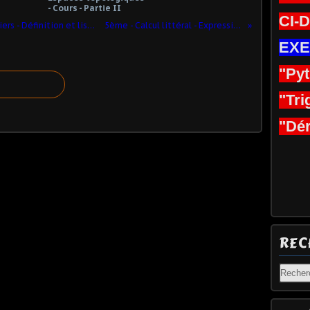
- Cours - Partie II
CI-
5ème - Arithmétique - Nombres premiers - Définition et liste des nombres premiers inférieurs à 100 - (les nombres 0 et 1 ne sont pas premiers , le seul nombre premier pair est 2) - Décomposition en facteurs premiers - Simplifier une fraction grâce à la décomposition en nombres premiers
5ème - Calcul littéral - Expression littérale - Simplification d'écriture littérale - La distributivité simple - La double distributivité - Réduire une expression littérale
EXE
"Py
"Tri
"Dér
REC