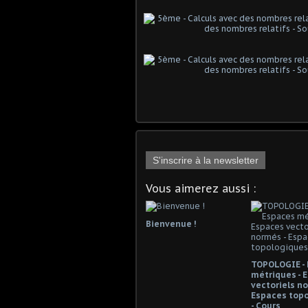
S'inscrire à la newsletter
Vous aimerez aussi :
Bienvenue !
TOPOLOGIE -
métriques - 
vectoriels no
Espaces top
- Cours