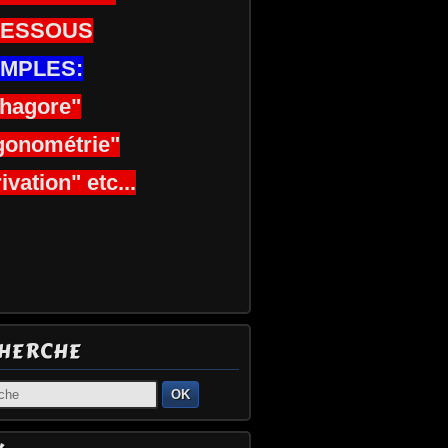
DESSOUS
MPLES:
thagore"
gonométrie"
ivation" etc...
HERCHE
OK