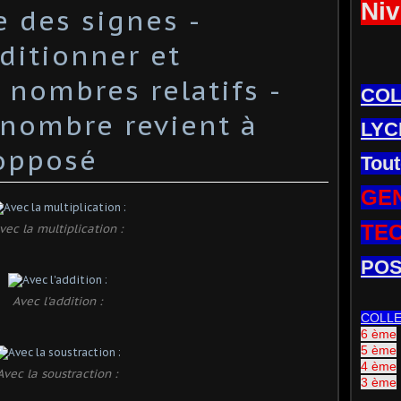
Niv
le des signes -
dditionner et
 nombres relatifs -
CO
 nombre revient à
LYC
'opposé
Tout
GE
TE
vec la multiplication :
POS
Avec l'addition :
COLL
6 ème
5 ème
4 ème
Avec la soustraction :
3 ème