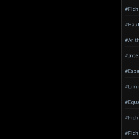
#Fich
#Haut
#Arit
#Inté
#Espa
#Limi
#Equa
#Fich
#Fich