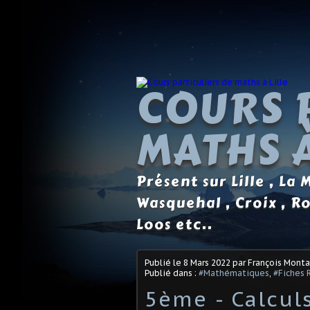
COURS 
MATHS À
Présent sur Lille , La
Wasquehal , Croix , R
Loos etc..
Publié le
8 Mars 2022
par François Mont
Publié dans :
#Mathématiques
,
#Fiches 
5ème - Calcul