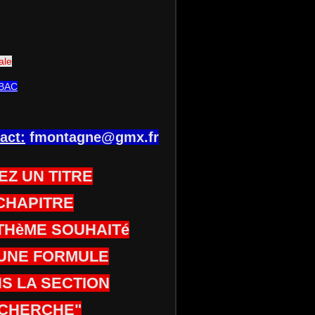
ale
BAC
act:
fmontagne@gmx.fr
EZ UN TITRE
CHAPITRE
THèME SOUHAITé
UNE FORMULE
S LA SECTION
CHERCHE"