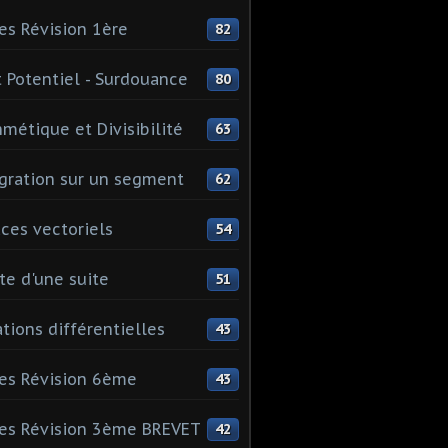
es Révision 1ère
82
 Potentiel - Surdouance
80
hmétique et Divisibilité
63
gration sur un segment
62
ces vectoriels
54
te d'une suite
51
tions différentielles
43
es Révision 6ème
43
es Révision 3ème BREVET
42