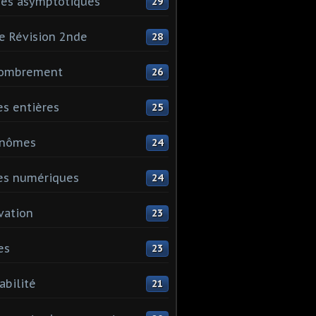
es asymptotiques
29
e Révision 2nde
28
ombrement
26
es entières
25
ynômes
24
es numériques
24
vation
23
es
23
abilité
21