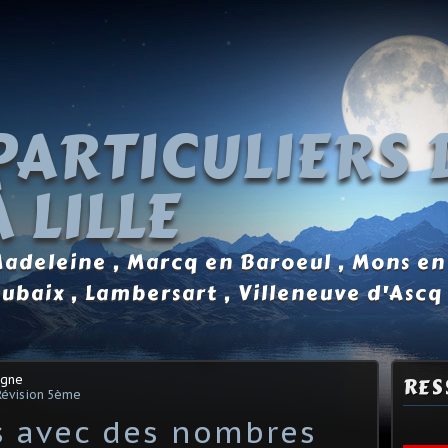
PARTICULIERS 
 LILLE
 Madeleine , Marcq en Baroeul , Mons en
oubaix , Lambersart , Villeneuve d'Ascq
agne
RES
Révision 5ème
s avec des nombres