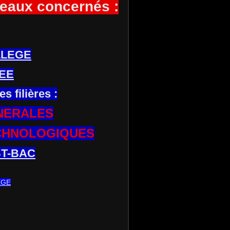
eaux concernés :
LLEGE
EE
es filières :
NERALES
CHNOLOGIQUES
T-BAC
EGE