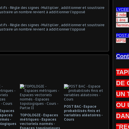
LYCEE
2 nde
1 ère
Termin
POST-
MPSI
Cont
TAP
DE 
UN 
OU 
POST BAC - Espace
 Espaces
probabilisés finis et
DAN
Espaces
TOPOLOGIE - Espaces
variables aléatoires -
rmés -
métriques - Espaces
Cours
ologiques
vectoriels normés -
"RE
Espaces topologiques