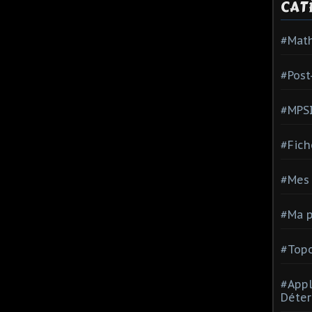
CAT
#Mat
#Post
#MPS
#Fich
#Mes 
#Ma p
#Topo
#Appl
Déter