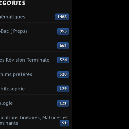
ÉGORIES
hématiques
1468
-Bac ( Prépa)
995
I
662
es Révision Terminale
324
films préférés
320
hilosophie
129
logie
121
ications linéaires, Matrices et
minants
91