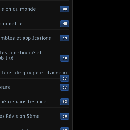
ision du monde
40
onométrie
40
mbles et applications
39
tes , continuité et
abilité
38
ctures de groupe et d'anneau
37
eurs
37
étrie dans l'espace
32
es Révision 5ème
30