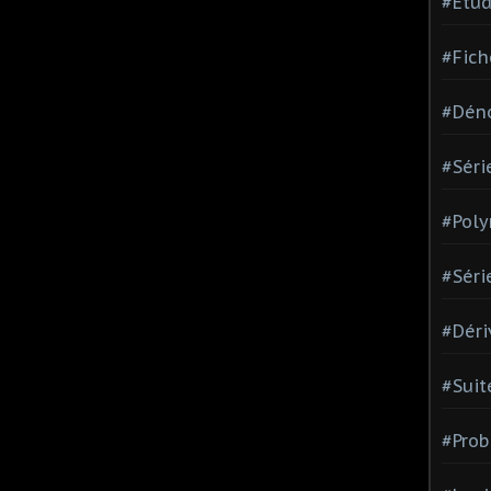
#Etud
#Fich
#Dén
#Séri
#Pol
#Séri
#Déri
#Suit
#Prob