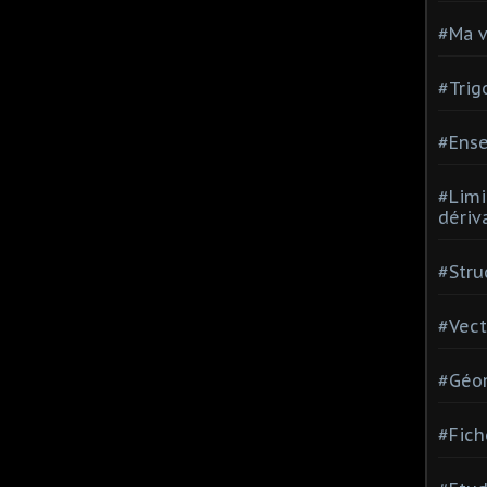
#Ma v
#Trig
#Ense
#Limi
dériv
#Stru
#Vect
#Géom
#Fich