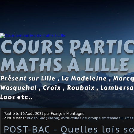
COURS PARTIC
MATHS À LILLE
Présent sur Lille , La Madeleine , Marc
Wasquehal , Croix , Roubaix , Lambersa
Loos etc..
Publié le
16 Août 2021
par François Montagne
Publié dans :
#Post-Bac ( Prépa)
,
#Structures de groupe et d'anneau
,
#Mat
POST-BAC - Quelles lois s