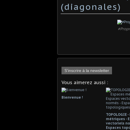
(diagonales)
#Propr
S'inscrire à la newsletter
Vous aimerez aussi :
Bienvenue !
TOPOLOGIE -
métriques - 
vectoriels no
Espaces top