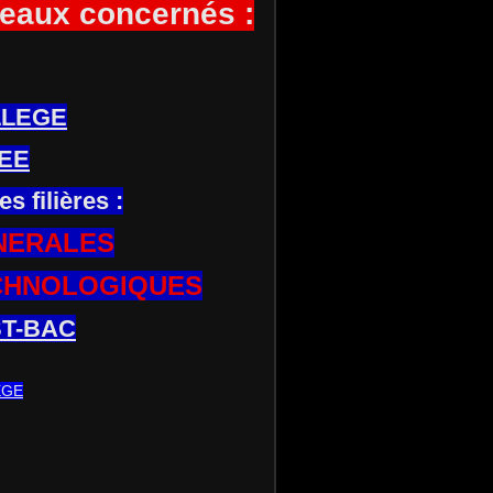
eaux concernés :
LLEGE
EE
es filières :
NERALES
CHNOLOGIQUES
T-BAC
EGE