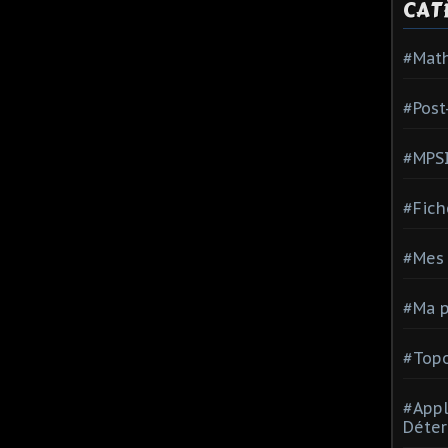
CAT
#Mat
#Post
#MPS
#Fich
#Mes 
#Ma p
#Topo
#Appl
Déter