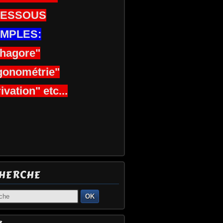
DESSOUS
MPLES:
thagore"
gonométrie"
ivation" etc...
HERCHE
OK