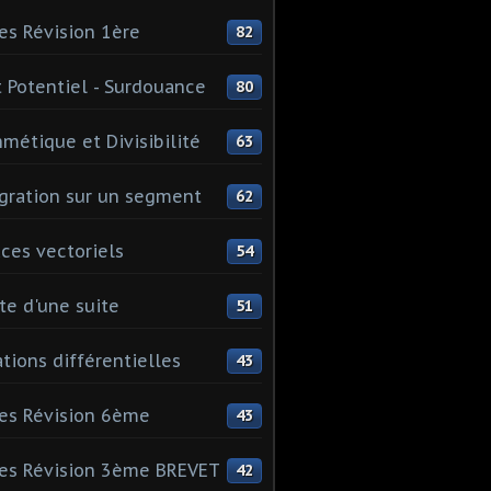
es Révision 1ère
82
 Potentiel - Surdouance
80
hmétique et Divisibilité
63
gration sur un segment
62
ces vectoriels
54
te d'une suite
51
tions différentielles
43
es Révision 6ème
43
es Révision 3ème BREVET
42