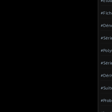
#Etud
#Fich
#Dén
#Séri
#Pol
#Séri
#Déri
#Suit
#Prob