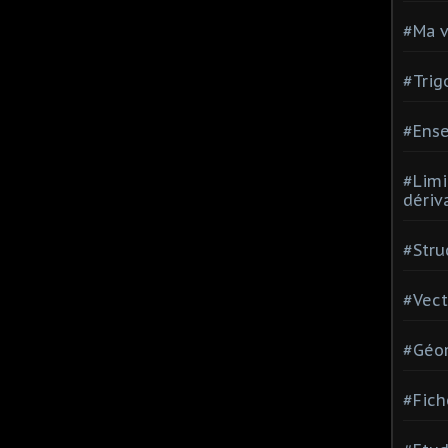
#Ma v
#Trig
#Ense
#Limi
dériv
#Stru
#Vect
#Géom
#Fich