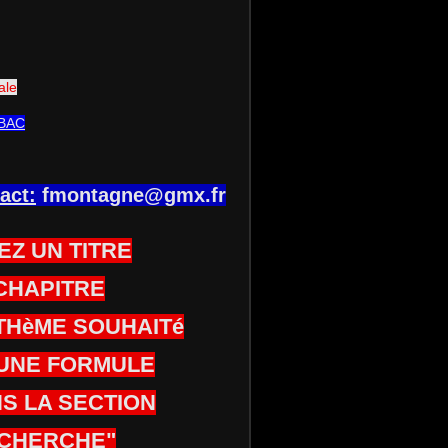
ale
BAC
act:
fmontagne@gmx.fr
EZ UN TITRE
CHAPITRE
THèME SOUHAITé
UNE FORMULE
S LA SECTION
CHERCHE"