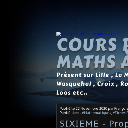
COURS 
MATHS À
Présent sur Lille , La
Wasquehal , Croix , R
Loos etc..
Publié le
22 Novembre 2020
par Françoi
Publié dans :
#Mathématiques
,
#Fiches 
SIXIEME - Pro