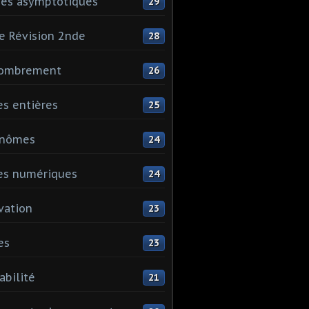
es asymptotiques
29
e Révision 2nde
28
ombrement
26
es entières
25
ynômes
24
es numériques
24
vation
23
es
23
abilité
21