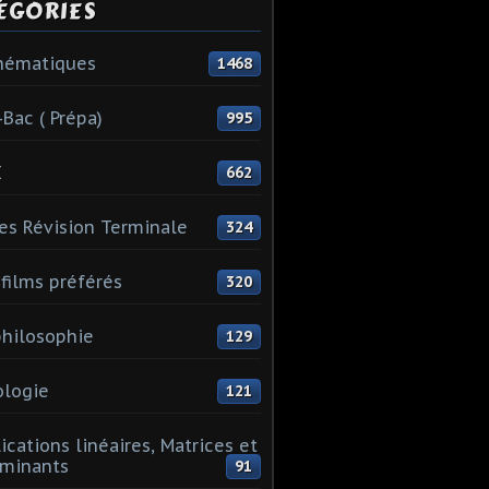
ÉGORIES
hématiques
1468
-Bac ( Prépa)
995
I
662
es Révision Terminale
324
films préférés
320
hilosophie
129
logie
121
ications linéaires, Matrices et
minants
91