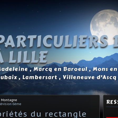
PARTICULIERS 
 LILLE
 Madeleine , Marcq en Baroeul , Mons en
oubaix , Lambersart , Villeneuve d'Ascq
s Montagne
RES
Révision 6ème
priétés du rectangle