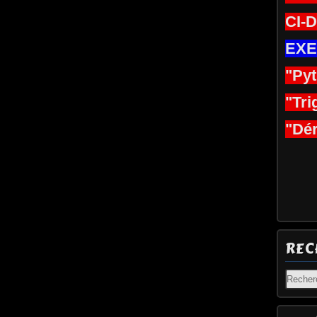
CI-
EXE
"Py
"Tri
"Dér
REC