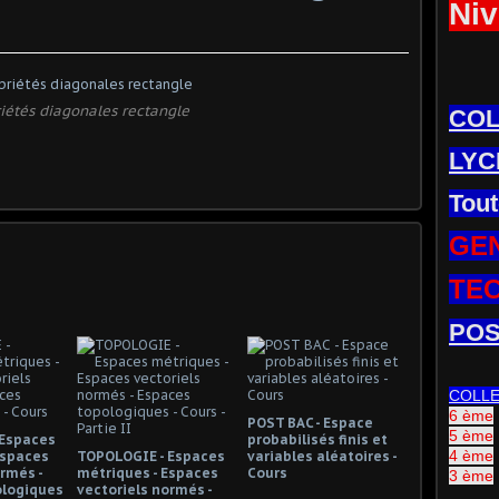
Niv
iétés diagonales rectangle
CO
LYC
Tout
GE
TE
POS
COLL
6 ème
POST BAC - Espace
5 ème
 Espaces
probabilisés finis et
4 ème
Espaces
TOPOLOGIE - Espaces
variables aléatoires -
rmés -
métriques - Espaces
Cours
3 ème
ologiques
vectoriels normés -