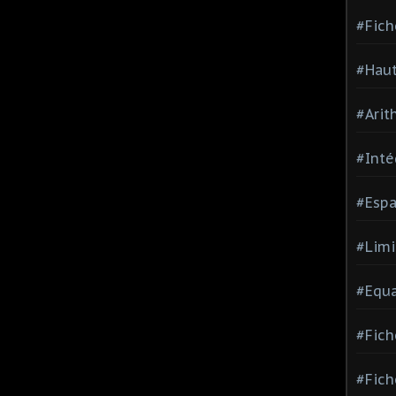
#Fich
#Haut
#Arit
#Inté
#Espa
#Limi
#Equa
#Fich
#Fich