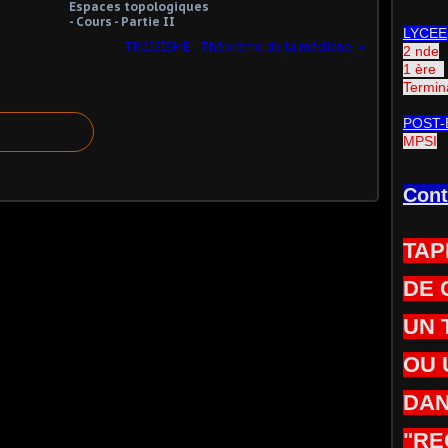
Espaces topologiques
- Cours - Partie II
LYCEE
TROISIEME - Théorème de la médiane
2 nde
1 ère
Termin
POST-
MPSI
Cont
TAP
DE 
UN 
OU 
DAN
"RE