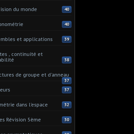
ision du monde
40
onométrie
40
mbles et applications
39
tes , continuité et
abilité
38
ctures de groupe et d'anneau
37
eurs
37
étrie dans l'espace
32
es Révision 5ème
30