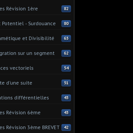
es Révision 1ère
82
 Potentiel - Surdouance
80
hmétique et Divisibilité
63
gration sur un segment
62
ces vectoriels
54
te d'une suite
51
tions différentielles
43
es Révision 6ème
43
es Révision 3ème BREVET
42