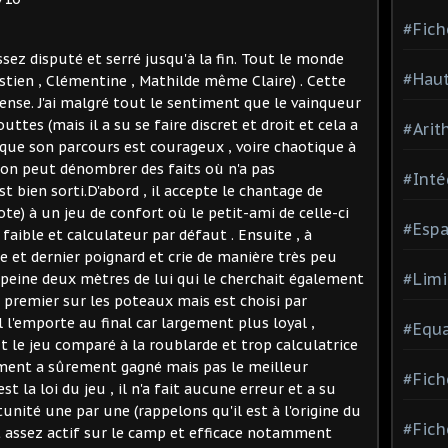
#Fich
ssez disputé et serré jusqu'à la fin. Tout le monde
#Haut
stien , Clémentine , Mathilde même Claire) . Cette
ense. J'ai malgré tout le sentiment que le vainqueur
ttes (mais il a su se faire discret et droit et cela a
#Arit
 que son parcours est courageux , voire chaotique à
, on peut dénombrer des faits où n'a pas
#Inté
st bien sorti.D'abord , il accepte le chantage de
te) à un jeu de confort où le petit-ami de celle-ci
#Espa
aible et calculateur par défaut . Ensuite , à
ème et dernier poignard et crie de manière très peu
#Limi
 peine deux mètres de lui qui le cherchait également
 premier sur les poteaux mais est choisi par
l l'emporte au final car largement plus loyal ,
#Equa
 le jeu comparé à la roublarde et trop calculatrice
ment a sûrement gagné mais pas le meilleur
#Fich
est la loi du jeu , il n'a fait aucune erreur et a su
nité une par une (rappelons qu'il est à l'origine du
#Fich
it assez actif sur le camp et efficace notamment