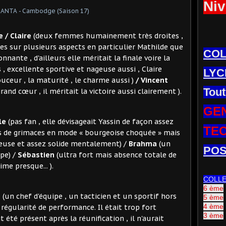
Niv
e / Claire
(deux femmes humainement très droites ,
ntes sur plusieurs aspects en particulier Mathilde que
CO
nnante , d'ailleurs elle méritait la finale voire la
 , excellente sportive et nageuse aussi , Claire
LYC
douceur , la maturité , le charme aussi )
/ Vincent
Tout
and cœur , il méritait la victoire aussi clairement ).
GE
le
(pas fan , elle dévisageait Yassin de façon assez
TE
les de grimaces en mode « bourgeoise choquée » mais
geuse et assez solide mentalement) /
Brahma
(un
POS
pe) /
Sébastien
(ultra fort mais absence totale de
me presque... ).
COLL
6 ème
n
(un chef d'équipe , un tacticien et un sportif hors
5 ème
4 ème
égularité de performance. Il était trop fort
3 ème
t été présent après la réunification , il n'aurait