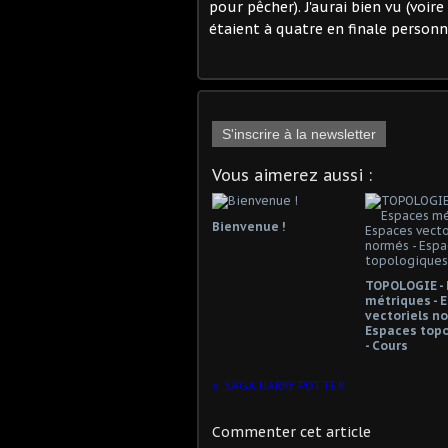
pour pêcher). J'aurai bien vu (voir
étaient à quatre en finale personn
S'inscrire à la newsletter
Vous aimerez aussi :
Bienvenue !
TOPOLOGIE -
métriques - 
vectoriels no
Espaces top
- Cours
SAGA HARRY POTTER
Commenter cet article