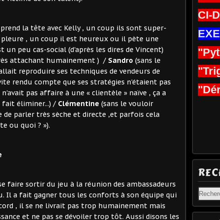
CI-
 prend la tête avec Kelly , un coup ils sont super-
EXE
il pleure , un coup il est heureux ou il pète une
st un peu cas-social (d'après les dires de Vincent)
"Py
 très attachant humainement ) /
Sandro
(sans le
"Tri
 allait reproduire ses techniques de vendeurs de
 vite rendu compte que ses stratégies n'étaient pas
"Dér
l n'avait pas affaire à une « clientèle » naïve , ça a
ait éliminer...) /
Clémentine
(sans le vouloir
de parler très sèche et directe ,et parfois cela
te ou quoi ? »).
e
REC
se faire sortir du jeu à la réunion des ambassadeurs
eu. Il a fait gagner tous les conforts à son équipe qui
accord , il se ne livrait pas trop humainement mais
ance et ne pas se dévoiler trop tôt. Aussi disons les