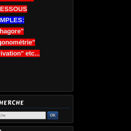
DESSOUS
MPLES:
thagore"
gonométrie"
ivation" etc...
HERCHE
OK