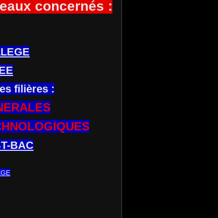
eaux concernés :
LLEGE
EE
es filières :
NERALES
CHNOLOGIQUES
T-BAC
EGE