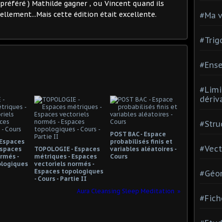
e préféré ) Mathilde gagner , ou Vincent quand ils
ellement...Mais cette édition était excellente.
#Ma v
#Trig
#Ense
#Limi
dériv
#Stru
POST BAC - Espace
 Espaces
probabilisés finis et
#Vect
Espaces
TOPOLOGIE - Espaces
variables aléatoires -
rmés -
métriques - Espaces
Cours
ologiques
vectoriels normés -
Espaces topologiques
#Géom
- Cours - Partie II
Aura Cleansing Sleep Meditation
#Fich