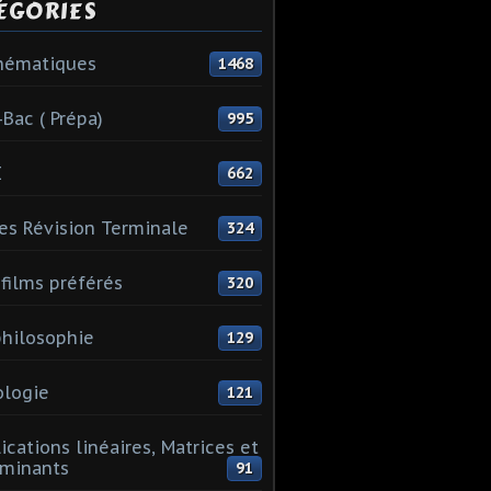
ÉGORIES
hématiques
1468
-Bac ( Prépa)
995
I
662
es Révision Terminale
324
films préférés
320
hilosophie
129
logie
121
ications linéaires, Matrices et
minants
91