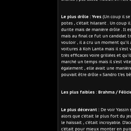
Le plus drôle :
Yves
(Un coup il se
potes , c'était hilarant . Un coup 
durite mais de manière drôle . Il e
mais au final ce fut un candidat
vouloir , il a cru un moment qu'il
voitures à Koh Lanta mais il s'est
très efficaces voire grillées et qu'i
marché un temps mais il s'est vite f
également , elle avait une manière 
pouvait être drôle « Sandro t'es bê
Les plus faibles
:
Brahma / Félici
Le plus décevant :
De voir Yassin 
alors que c'était le plus fort du j
le haïssait , c'était incroyable. D'
c'était pour mieux monter en puiss