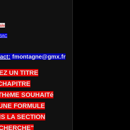
ale
BAC
act:
fmontagne@gmx.fr
EZ UN TITRE
CHAPITRE
THèME SOUHAITé
UNE FORMULE
S LA SECTION
CHERCHE"