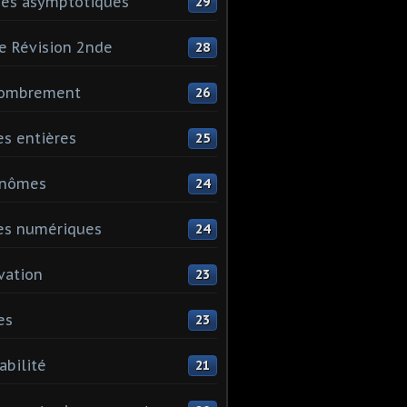
es asymptotiques
29
e Révision 2nde
28
ombrement
26
es entières
25
ynômes
24
es numériques
24
vation
23
es
23
abilité
21