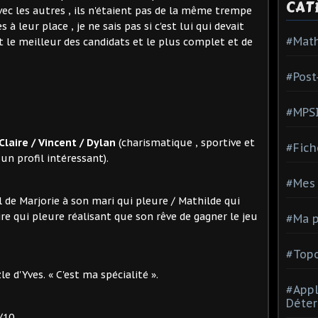
CAT
vec les autres , ils n'étaient pas de la même trempe
 à leur place , je ne sais pas si c'est lui qui devait
#Mat
it le meilleur des candidats et le plus complet et de
#Post
#MPS
 Claire / Vincent / Dylan
(charismatique , sportive et
#Fich
r un profil intéressant).
#Mes 
l de Marjorie à son mari qui pleure / Mathilde qui
ire qui pleure réalisant que son rêve de gagner le jeu
#Ma p
#Topo
le d'Yves. « C'est ma spécialité ».
#Appl
Déter
/10