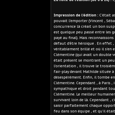
Impression de l'édition :
C'était a
pouvait l'emporter (Vincent , Séba
concurrence là créait un bon susp
est quelque peu passé entre les gou
payé au final). Mais reconnaissons
défaut d'être héroïque . En effet 
véritablement brillé et où il s'en e
Clémentine (qui avait un double vo
était présent se montrant un peu f
l'orientation , il trouve le troisi
fair-play devant Mathilde située à
désespérément. Enfin, il tombe en
Clémentine. Cependant , à Paris , i
sympathique et droit pendant tout
Clémentine. Le meilleur humaine
survivant loin de là. Cependant , c'
saisir parfaitement chaque opportu
feu dans son équipe , et qu'il éta