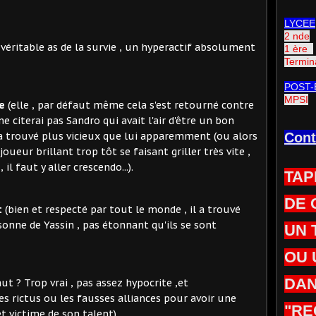
LYCEE
2 nde
véritable as de la survie , un hyperactif absolument
1 ère
Termin
POST-
MPSI
e
(elle , par défaut même cela s'est retourné contre
 ne citerai pas Sandro qui avait l'air d'être un bon
 a trouvé plus vicieux que lui apparemment (ou alors
Cont
oueur brillant trop tôt se faisant griller très vite ,
 il faut y aller crescendo...).
TAP
DE 
t
(bien et respecté par tout le monde , il a trouvé
sonne de Yassin , pas étonnant qu'ils se sont
UN 
OU 
DAN
ut ? Trop vrai , pas assez hypocrite ,et
les rictus ou les fausses alliances pour avoir une
"RE
et victime de son talent).