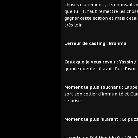
choses clairement , il s'ennuyait a
que lui . Il faut remettre les choses
gagner cette édition et mais c'éta
très loin.
L'erreur de casting : Brahma
Ceux que je veux revoir :
Yassin /
grande gueule , il avait l'air d'avoi
Moment le plus touchant :
L'appe
sort son collier d'immunité et Cla
se brise.
Moment le plus hilarant
: Le puzz
La note de l'édition (de 0 à 10) : 7