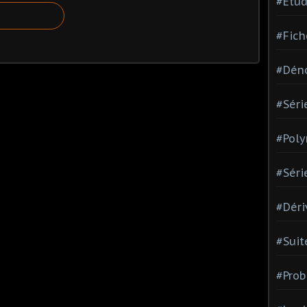
#Etud
#Fich
#Dén
#Séri
#Pol
#Séri
#Déri
#Suit
#Prob