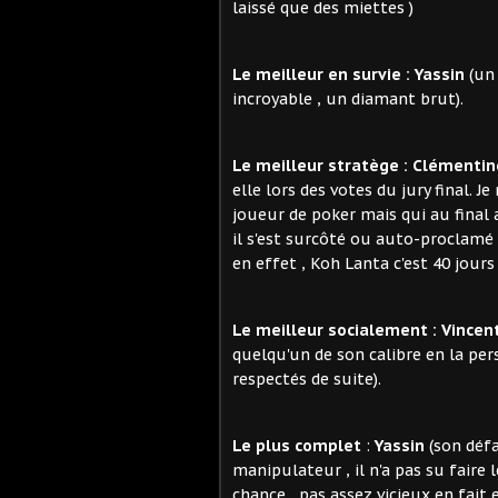
laissé que des miettes )
Le meilleur en survie : Yassin
(un 
incroyable , un diamant brut).
Le meilleur stratège : Clémentin
elle lors des votes du jury final. Je
joueur de poker mais qui au final
il s'est surcôté ou auto-proclamé j
en effet , Koh Lanta c'est 40 jours ,
Le meilleur socialement :
Vincen
quelqu'un de son calibre en la per
respectés de suite).
Le plus complet
:
Yassin
(son défa
manipulateur , il n'a pas su faire 
chance , pas assez vicieux en fait 