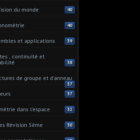
ision du monde
40
onométrie
40
mbles et applications
39
tes , continuité et
abilité
38
ctures de groupe et d'anneau
37
eurs
37
étrie dans l'espace
32
es Révision 5ème
30