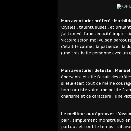
Mon aventurier préféré : Mathild
loyales , talentueuses , et brilla
j'ai trouvé d'une ténacité impressio
victoire selon moi vu son parcours
c'était le calme , la patience , la 
(une très belle personne avec un gr
Mon aventurier détesté : Manuel
énervante et elle faisait des drô
si elle était tout de même coura
bon touriste voire une petite frap
charisme et de caractère , une victi
Le meilleur aux épreuves :
Yassi
pair , simplement monstrueux en r
partout et tout le temps , s'il avai