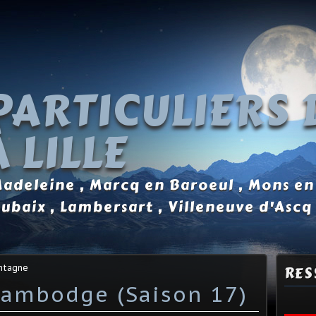
PARTICULIERS 
 LILLE
 Madeleine , Marcq en Baroeul , Mons en
oubaix , Lambersart , Villeneuve d'Ascq
ontagne
RES
Cambodge (Saison 17)