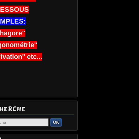
DESSOUS
MPLES:
thagore"
gonométrie"
ivation" etc...
HERCHE
OK