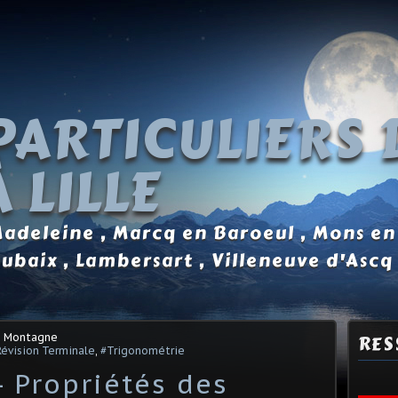
PARTICULIERS 
 LILLE
 Madeleine , Marcq en Baroeul , Mons en
oubaix , Lambersart , Villeneuve d'Ascq
s Montagne
RES
Révision Terminale
,
#Trigonométrie
 Propriétés des