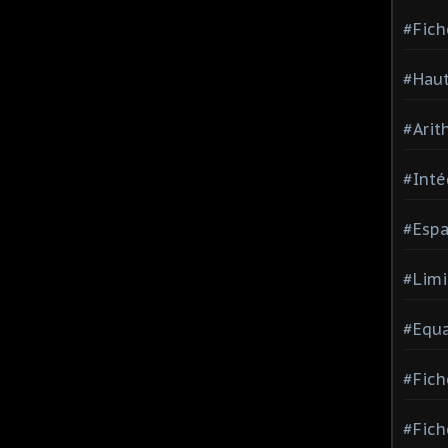
#Fich
#Haut
#Arit
#Inté
#Espa
#Limi
#Equa
#Fich
#Fich