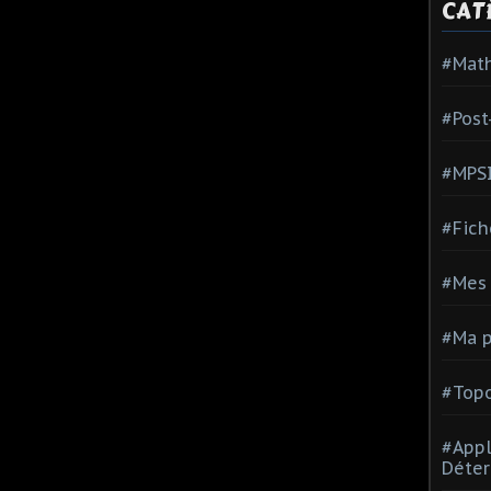
CAT
#Mat
#Post
#MPS
#Fich
#Mes 
#Ma p
#Topo
#Appl
Déter