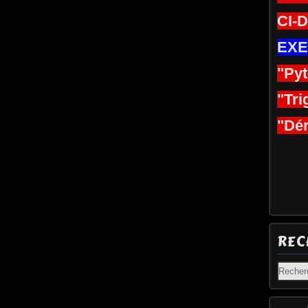
CI-
EXE
"Py
"Tri
"Dér
REC