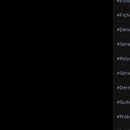
#Etud
#Fich
#Dén
#Séri
#Pol
#Séri
#Déri
#Suit
#Prob