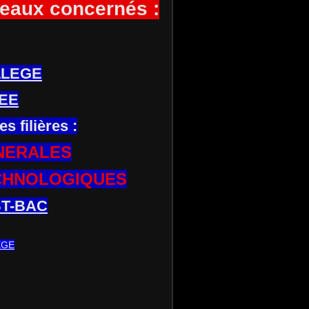
eaux concernés :
LLEGE
EE
es filières :
NERALES
CHNOLOGIQUES
T-BAC
EGE