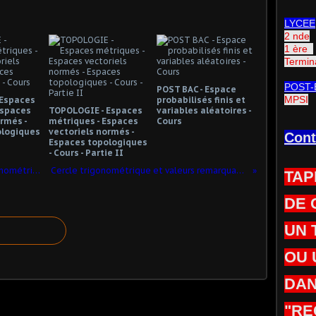
LYCEE
2 nde
1 ère
Termin
POST-
POST BAC - Espace
MPSI
 Espaces
probabilisés finis et
Espaces
TOPOLOGIE - Espaces
variables aléatoires -
rmés -
métriques - Espaces
Cours
ologiques
vectoriels normés -
Cont
Espaces topologiques
- Cours - Partie II
Propriétés principales du cercle trigonométrique
Cercle trigonométrique et valeurs remarquables
TAP
DE 
UN 
OU 
DAN
"RE