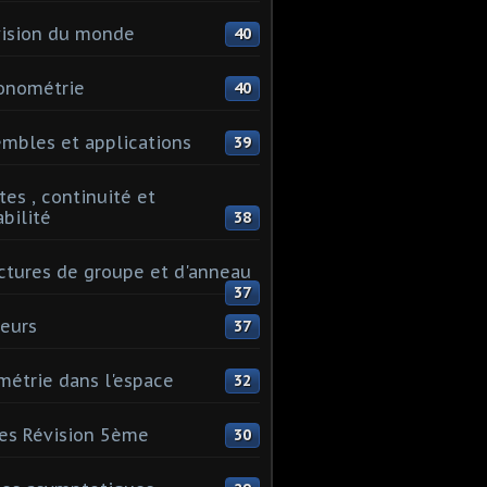
ision du monde
40
onométrie
40
mbles et applications
39
tes , continuité et
abilité
38
ctures de groupe et d'anneau
37
eurs
37
étrie dans l'espace
32
es Révision 5ème
30