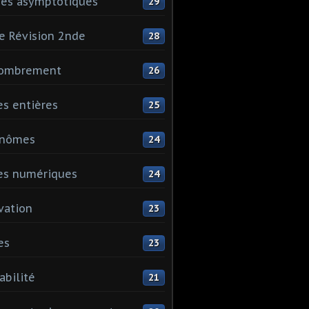
es asymptotiques
29
e Révision 2nde
28
ombrement
26
es entières
25
ynômes
24
es numériques
24
vation
23
es
23
abilité
21