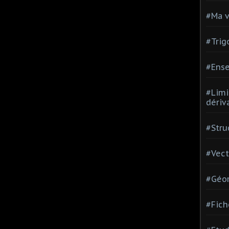
#Ma v
#Trig
#Ense
#Limi
dériv
#Stru
#Vect
#Géom
#Fich