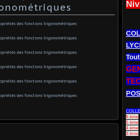
Niv
gonométriques
CO
LYC
Tout
GE
TE
POS
COLL
6 ème
5 ème
4 ème
3 ème