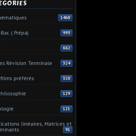
ÉGORIES
hématiques
1468
-Bac ( Prépa)
995
I
662
es Révision Terminale
324
films préférés
320
hilosophie
129
logie
121
ications linéaires, Matrices et
minants
91