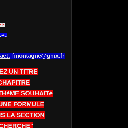
ale
BAC
act:
fmontagne@gmx.fr
EZ UN TITRE
CHAPITRE
THèME SOUHAITé
UNE FORMULE
S LA SECTION
CHERCHE"