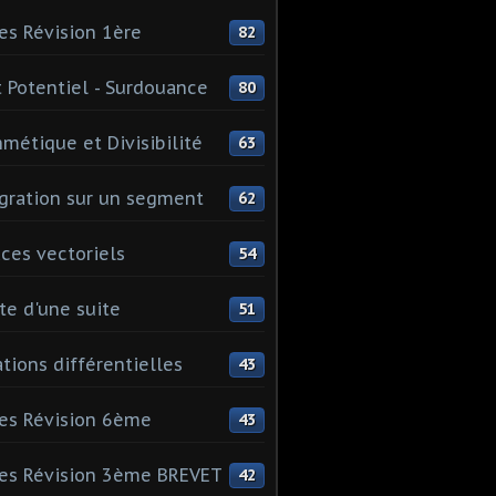
es Révision 1ère
82
 Potentiel - Surdouance
80
hmétique et Divisibilité
63
gration sur un segment
62
ces vectoriels
54
te d'une suite
51
tions différentielles
43
es Révision 6ème
43
es Révision 3ème BREVET
42