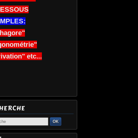
DESSOUS
MPLES:
thagore"
gonométrie"
ivation" etc...
HERCHE
OK