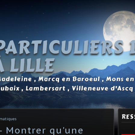
PARTICULIERS 
 LILLE
 Madeleine , Marcq en Baroeul , Mons en
oubaix , Lambersart , Villeneuve d'Ascq
RES
matiques
- Montrer qu'une