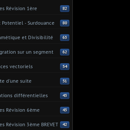
es Révision 1ère
82
 Potentiel - Surdouance
80
hmétique et Divisibilité
63
gration sur un segment
62
ces vectoriels
54
te d'une suite
51
tions différentielles
43
es Révision 6ème
43
es Révision 3ème BREVET
42