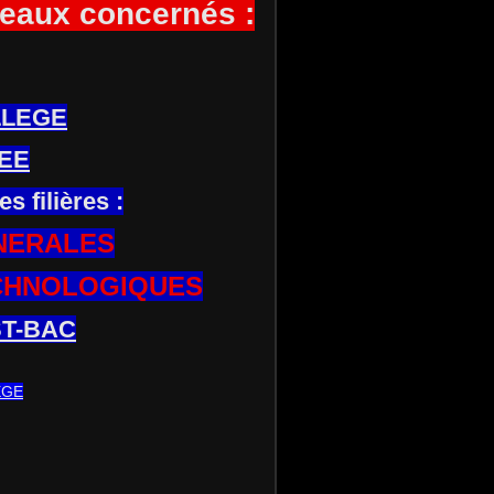
eaux concernés :
LLEGE
EE
es filières :
NERALES
CHNOLOGIQUES
T-BAC
EGE