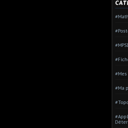
CAT
#Mat
#Post
#MPS
#Fich
#Mes 
#Ma p
#Topo
#Appl
Déter