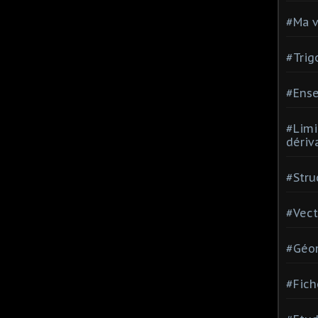
#Ma v
#Trig
#Ense
#Limi
dériv
#Stru
#Vect
#Géom
#Fich