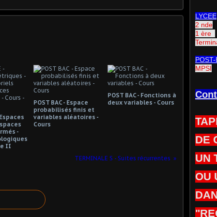
LYCEE
2 nde
1 ère
Termin
POST-
MPSI
Cont
POST BAC - Fonctions à
POST BAC - Espace
deux variables - Cours
probabilisés finis et
 Espaces
variables aléatoires -
TAP
Espaces
Cours
rmés -
DE 
ologiques
ie II
UN 
TERMINALE S - Suites récurrentes
OU 
DAN
"RE