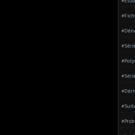
#Etud
#Fich
#Dén
#Séri
#Pol
#Séri
#Déri
#Suit
#Prob