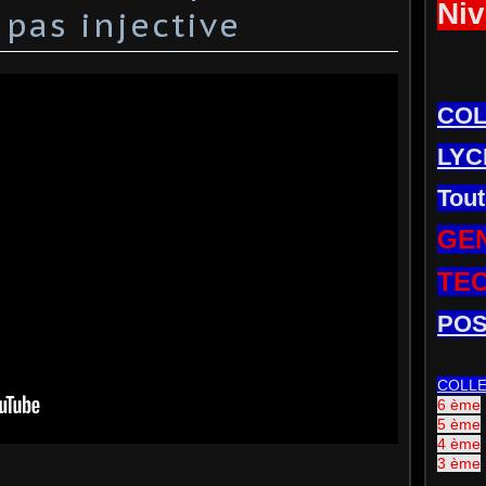
Niv
 pas injective
CO
LYC
Tout
GE
TE
POS
COLL
6 ème
5 ème
4 ème
3 ème