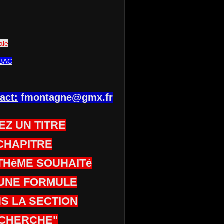
ale
BAC
act:
fmontagne@gmx.fr
EZ UN TITRE
CHAPITRE
THèME SOUHAITé
UNE FORMULE
S LA SECTION
CHERCHE"