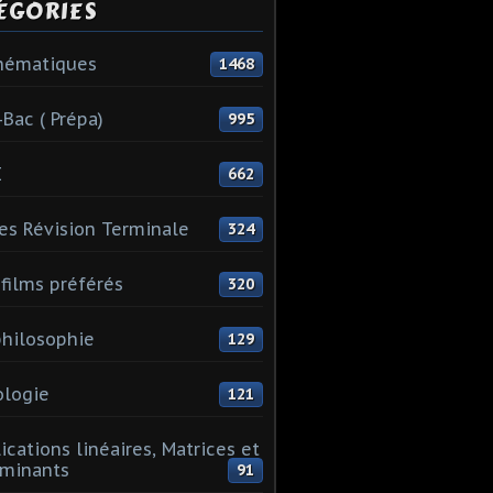
ÉGORIES
hématiques
1468
-Bac ( Prépa)
995
I
662
es Révision Terminale
324
films préférés
320
hilosophie
129
logie
121
ications linéaires, Matrices et
minants
91