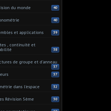
ision du monde
40
onométrie
40
mbles et applications
39
tes , continuité et
abilité
38
ctures de groupe et d'anneau
37
eurs
37
étrie dans l'espace
32
es Révision 5ème
30