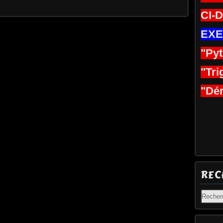
CI-
EXE
"Py
"Tri
"Dér
REC