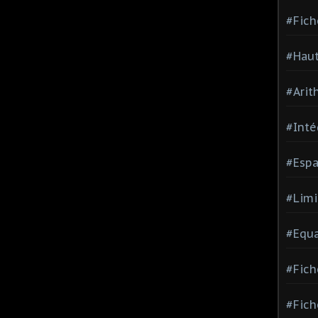
#Fich
#Haut
#Arit
#Inté
#Espa
#Limi
#Equa
#Fich
#Fich