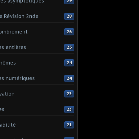
es asymptotiques
29
e Révision 2nde
28
ombrement
26
es entières
25
ynômes
24
es numériques
24
vation
23
es
23
abilité
21