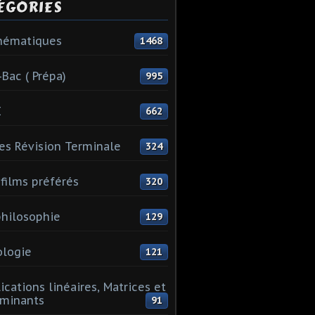
ÉGORIES
hématiques
1468
-Bac ( Prépa)
995
I
662
es Révision Terminale
324
films préférés
320
hilosophie
129
logie
121
ications linéaires, Matrices et
minants
91