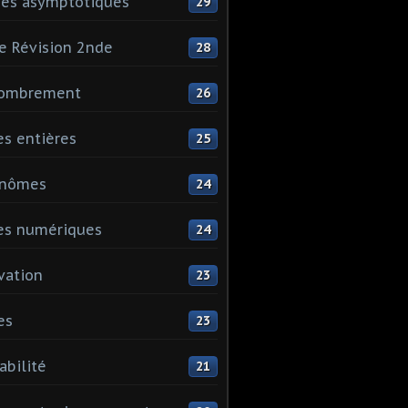
es asymptotiques
29
e Révision 2nde
28
ombrement
26
es entières
25
ynômes
24
es numériques
24
vation
23
es
23
abilité
21