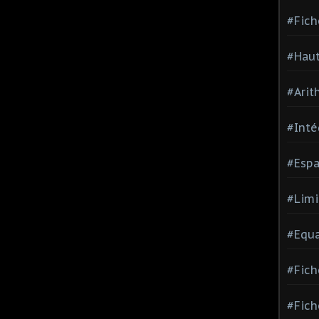
#Fich
#Haut
#Arit
#Inté
#Espa
#Limi
#Equa
#Fich
#Fich