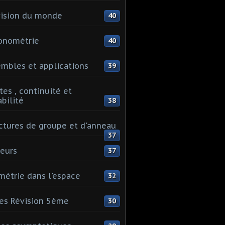
ision du monde
40
onométrie
40
mbles et applications
39
tes , continuité et
abilité
38
ctures de groupe et d'anneau
37
eurs
37
étrie dans l'espace
32
es Révision 5ème
30