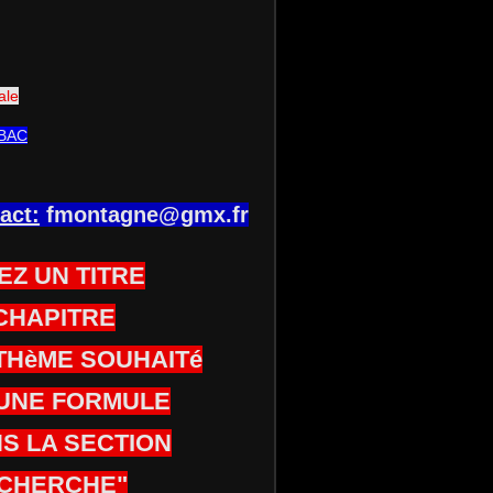
ale
BAC
act:
fmontagne@gmx.fr
EZ UN TITRE
CHAPITRE
THèME SOUHAITé
UNE FORMULE
S LA SECTION
CHERCHE"