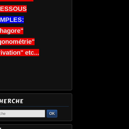
DESSOUS
MPLES:
thagore"
gonométrie"
ivation" etc...
HERCHE
OK