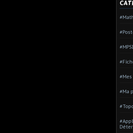
CAT
#Mat
#Post
#MPS
#Fich
#Mes 
#Ma p
#Topo
#Appl
Déter