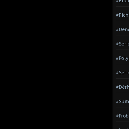
#Etud
#Fich
#Dén
#Séri
#Pol
#Séri
#Déri
#Suit
#Prob