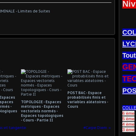
Niv
CO
LYC
Tout
GE
TE
POS
POST BAC - Espace
 Espaces
probabilisés finis et
Espaces
TOPOLOGIE - Espaces
variables aléatoires -
rmés -
métriques - Espaces
Cours
COLL
ologiques
vectoriels normés -
6 ème
Espaces topologiques
5 ème
- Cours - Partie II
4 ème
us et tangente
#Carpe Diem
3 ème