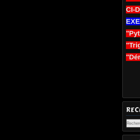
CI-
EXE
"Py
"Tri
"Dér
REC