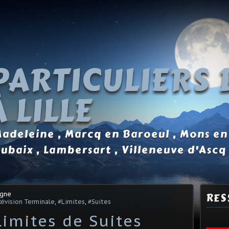
PARTICULIERS 
 LILLE
 Madeleine , Marcq en Baroeul , Mons en
oubaix , Lambersart , Villeneuve d'Ascq
agne
RES
Révision Terminale
,
#Limites
,
#Suites
imites de Suites