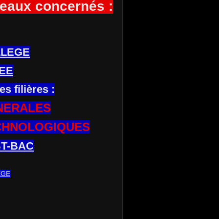
eaux concernés :
LLEGE
EE
es filières :
NERALES
CHNOLOGIQUES
T-BAC
EGE