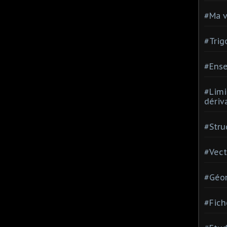
#Ma v
#Trig
#Ense
#Limi
dériv
#Stru
#Vect
#Géom
#Fich