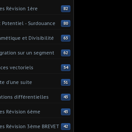
es Révision 1ère
82
 Potentiel - Surdouance
80
hmétique et Divisibilité
63
gration sur un segment
62
ces vectoriels
54
te d'une suite
51
tions différentielles
43
es Révision 6ème
43
es Révision 3ème BREVET
42