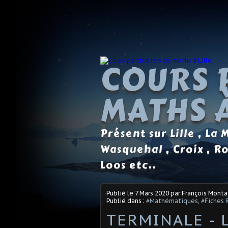
COURS 
MATHS À
Présent sur Lille , La
Wasquehal , Croix , R
Loos etc..
Publié le
7 Mars 2020
par François Mont
Publié dans :
#Mathématiques
,
#Fiches 
TERMINALE - L