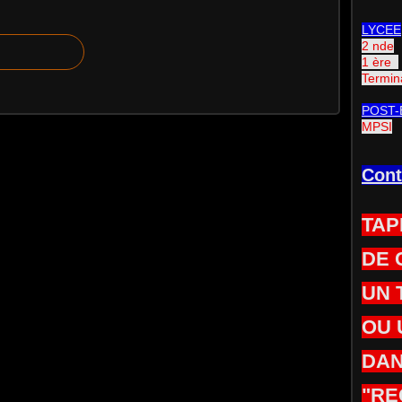
LYCEE
2 nde
1 ère
Termin
POST-
MPSI
Cont
TAP
DE 
UN 
OU 
DAN
"RE