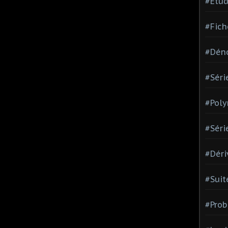
#Etud
#Fich
#Dén
#Séri
#Pol
#Séri
#Déri
#Suit
#Prob