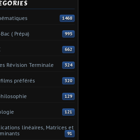
ÉGORIES
hématiques
1468
-Bac ( Prépa)
995
I
662
es Révision Terminale
324
films préférés
320
hilosophie
129
logie
121
ications linéaires, Matrices et
minants
91