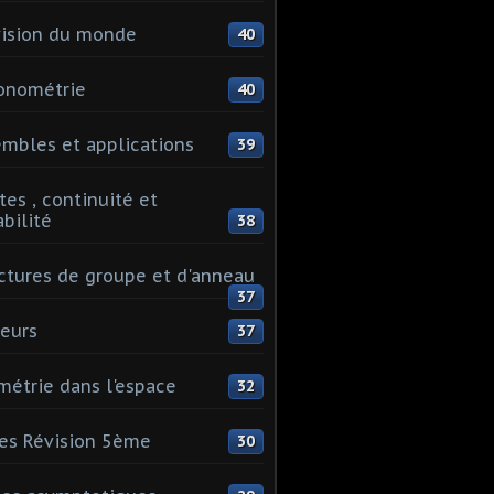
ision du monde
40
onométrie
40
mbles et applications
39
tes , continuité et
abilité
38
ctures de groupe et d'anneau
37
eurs
37
étrie dans l'espace
32
es Révision 5ème
30