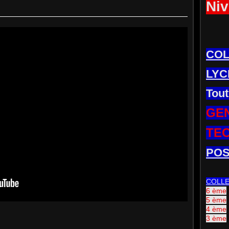
Niv
CO
LYC
Tout
GE
TE
POS
COLL
6 ème
5 ème
4 ème
3 ème