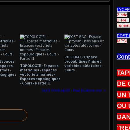
LYCEE
2 nde
1 ère
Termin
POST-
MPSI
Cont
POST BAC - Espace
 Espaces
probabilisés finis et
Espaces
TOPOLOGIE - Espaces
variables aléatoires -
rmés -
métriques - Espaces
Cours
TAP
ologiques
vectoriels normés -
Espaces topologiques
DE 
- Cours - Partie II
FEED YOUR HEAD - Paul Kalkbrenner
UN 
OU 
DAN
"RE