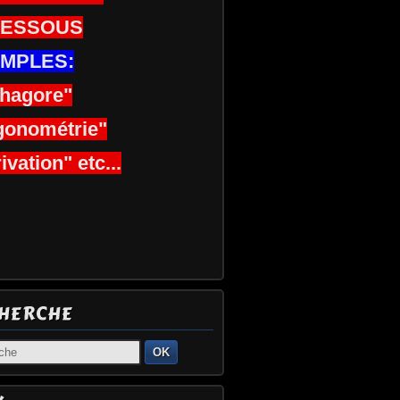
DESSOUS
MPLES:
thagore"
gonométrie"
ivation" etc...
HERCHE
OK