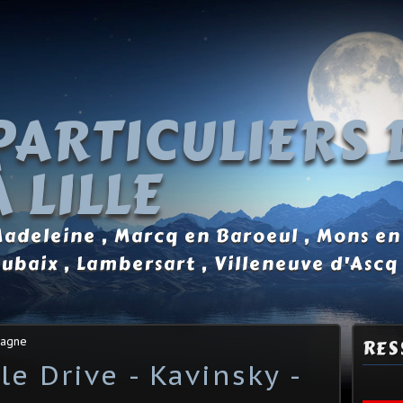
PARTICULIERS 
 LILLE
 Madeleine , Marcq en Baroeul , Mons en
oubaix , Lambersart , Villeneuve d'Ascq
tagne
RES
e Drive - Kavinsky -