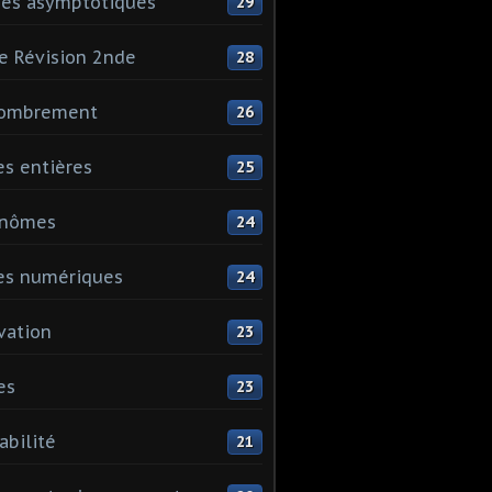
es asymptotiques
29
e Révision 2nde
28
ombrement
26
es entières
25
ynômes
24
es numériques
24
vation
23
es
23
abilité
21