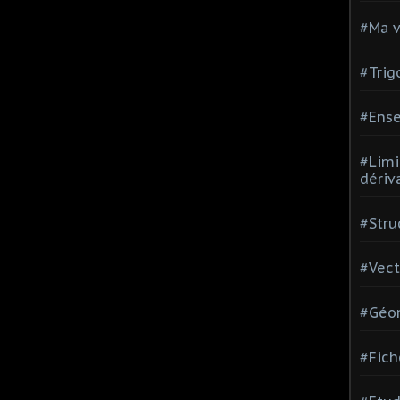
#Ma v
#Trig
#Ense
#Limi
dériv
#Stru
#Vect
#Géom
#Fich