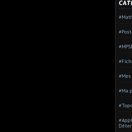
CAT
#Mat
#Post
#MPS
#Fich
#Mes 
#Ma p
#Topo
#Appl
Déter