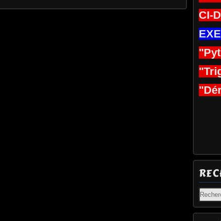
CI-
EXE
"Py
"Tri
"Dér
REC