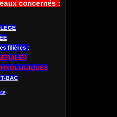
eaux concernés :
LLEGE
EE
es filières :
NERALES
CHNOLOGIQUES
T-BAC
EGE