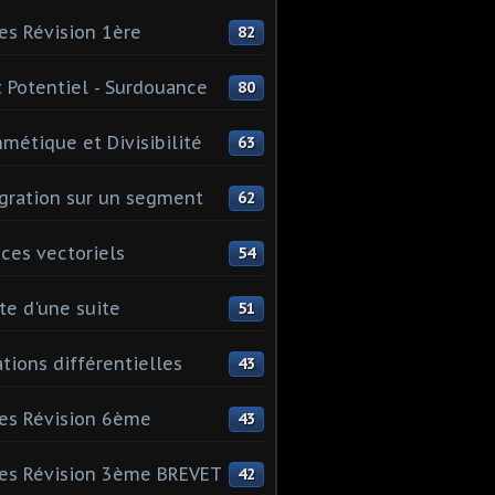
es Révision 1ère
82
 Potentiel - Surdouance
80
hmétique et Divisibilité
63
gration sur un segment
62
ces vectoriels
54
te d'une suite
51
tions différentielles
43
es Révision 6ème
43
es Révision 3ème BREVET
42