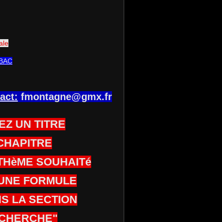
ale
BAC
act:
fmontagne@gmx.fr
EZ UN TITRE
CHAPITRE
THèME SOUHAITé
UNE FORMULE
S LA SECTION
CHERCHE"