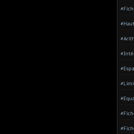
#Fich
#Haut
#Arit
#Inté
#Espa
#Limi
#Equa
#Fich
#Fich