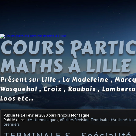
COURS PARTIC
MATHS À LILLE
Présent sur Lille , La Madeleine , Marc
Wasquehal , Croix , Roubaix , Lambersa
Loos etc..
Publié le
14 Février 2020
par François Montagne
Publié dans :
#Mathématiques
,
#Fiches Révision Terminale
,
#Arithmétique
premiers
TERMINALE S - Spécialité 