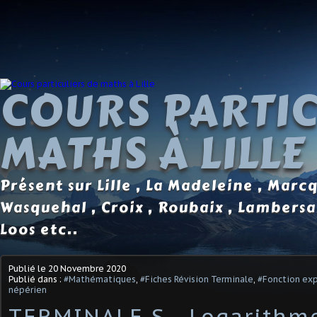
COURS PARTIC
MATHS À LILLE
Présent sur Lille , La Madeleine , Marc
Wasquehal , Croix , Roubaix , Lambersa
Loos etc..
Publié le
20 Novembre 2020
Publié dans :
#Mathématiques
,
#Fiches Révision Terminale
,
#Fonction exp
népérien
TERMINALE S - Logarithm