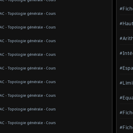
#Fich
#Haut
#Arit
#Inté
#Espa
#Limi
#Equa
#Fich
#Fich