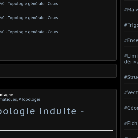
#Ma v
#Trig
#Ense
#Limi
dériv
#Stru
#Vect
ontagne
matiques
,
#Topologie
ologie induite -
#Géom
#Fich