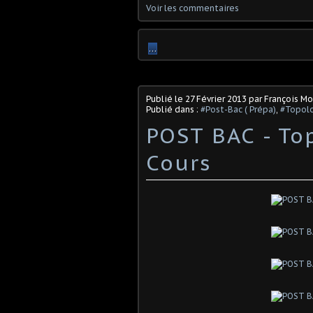
Voir les commentaires
…
Publié le
27 Février 2013
par François M
Publié dans :
#Post-Bac ( Prépa)
,
#Topol
POST BAC - To
Cours