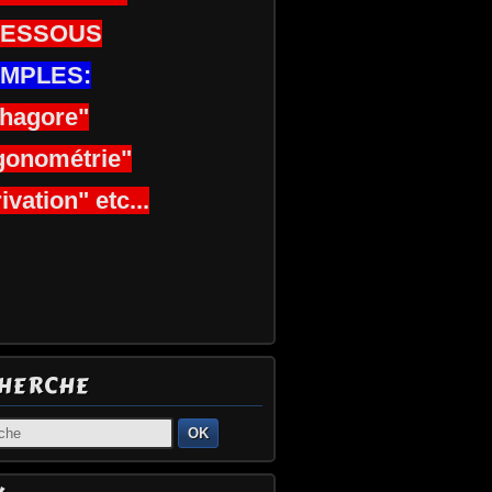
DESSOUS
MPLES:
thagore"
gonométrie"
ivation" etc...
HERCHE
OK