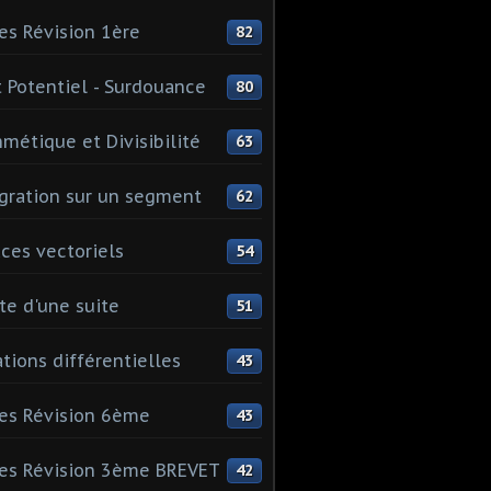
es Révision 1ère
82
 Potentiel - Surdouance
80
hmétique et Divisibilité
63
gration sur un segment
62
ces vectoriels
54
te d'une suite
51
tions différentielles
43
es Révision 6ème
43
es Révision 3ème BREVET
42