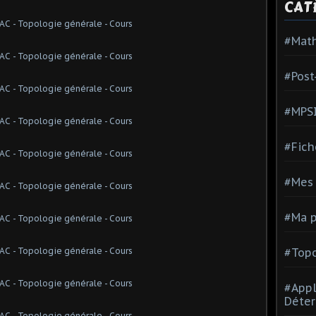
CAT
#Mat
#Post
#MPS
#Fich
#Mes 
#Ma p
#Topo
#Appl
Déter