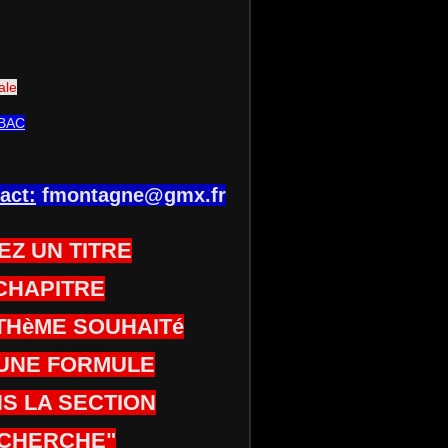
ale
BAC
act:
fmontagne@gmx.fr
EZ UN TITRE
CHAPITRE
THèME SOUHAITé
UNE FORMULE
S LA SECTION
CHERCHE"