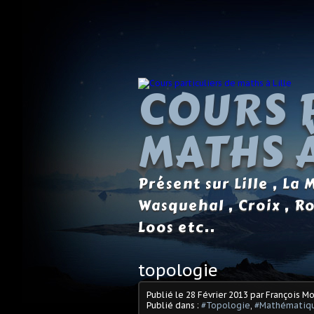
COURS 
MATHS À
Présent sur Lille , La
Wasquehal , Croix , R
Loos etc..
topologie
Publié le
28 Février 2013
par François M
Publié dans :
#Topologie
,
#Mathématiq