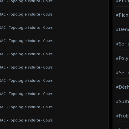
#Etud
#Fich
#Dén
#Séri
#Pol
#Séri
#Déri
#Suit
#Prob