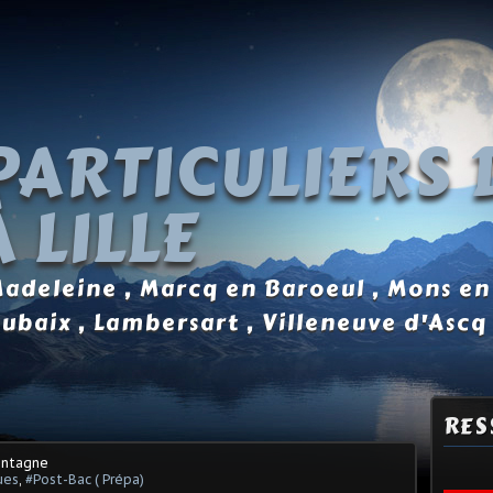
PARTICULIERS 
 LILLE
 Madeleine , Marcq en Baroeul , Mons en
oubaix , Lambersart , Villeneuve d'Ascq
RES
ontagne
ues
,
#Post-Bac ( Prépa)