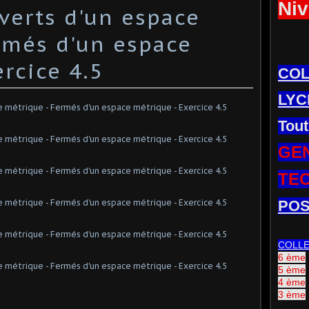
Niv
verts d'un espace
rmés d'un espace
rcice 4.5
CO
LYC
Tout
GE
TE
POS
COLL
6 ème
5 ème
4 ème
3 ème