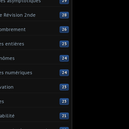
es asymptotiques
29
e Révision 2nde
28
ombrement
26
es entières
25
ynômes
24
es numériques
24
vation
23
es
23
abilité
21