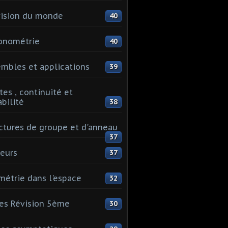
ision du monde
40
onométrie
40
mbles et applications
39
tes , continuité et
abilité
38
ctures de groupe et d'anneau
37
eurs
37
étrie dans l'espace
32
es Révision 5ème
30