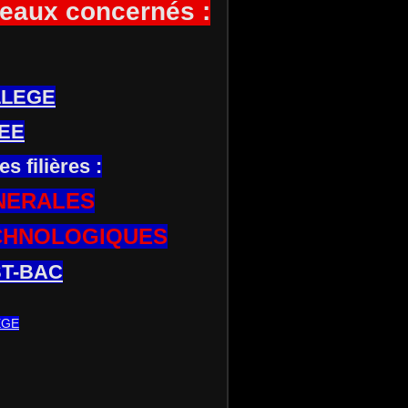
eaux concernés :
LLEGE
EE
es filières :
NERALES
CHNOLOGIQUES
T-BAC
EGE