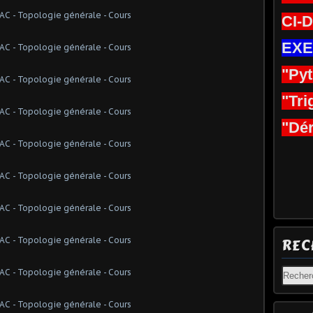
CI-
EXE
"Py
"Tri
"Dér
REC