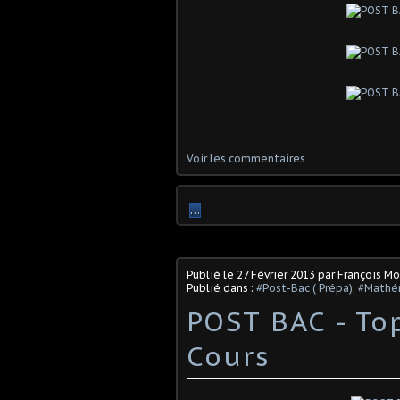
Voir les commentaires
…
Publié le
27 Février 2013
par François M
Publié dans :
#Post-Bac ( Prépa)
,
#Mathé
POST BAC - Top
Cours