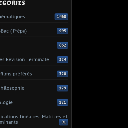
ÉGORIES
hématiques
1468
-Bac ( Prépa)
995
I
662
es Révision Terminale
324
films préférés
320
hilosophie
129
logie
121
ications linéaires, Matrices et
minants
91