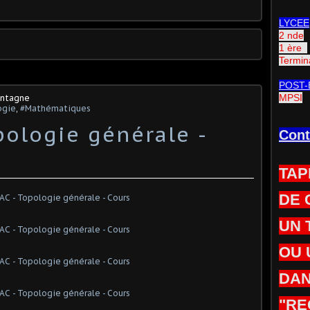
LYCEE
2 nde
1 ère
Termin
POST-
MPSI
ontagne
ogie
,
#Mathématiques
pologie générale -
Cont
TAP
DE 
UN 
OU 
DAN
"RE