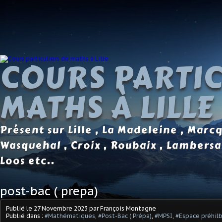
COURS PARTIC
MATHS À LILLE
Présent sur Lille , La Madeleine , Marc
Wasquehal , Croix , Roubaix , Lambersa
Loos etc..
post-bac ( prepa)
Publié le
27 Novembre 2023
par François Montagne
Publié dans :
#Mathématiques
,
#Post-Bac ( Prépa)
,
#MPSI
,
#Espace préhil