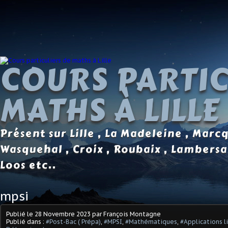
COURS PARTIC
MATHS À LILLE
Présent sur Lille , La Madeleine , Marc
Wasquehal , Croix , Roubaix , Lambersa
Loos etc..
mpsi
Publié le
28 Novembre 2023
par François Montagne
Publié dans :
#Post-Bac ( Prépa)
,
#MPSI
,
#Mathématiques
,
#Applications l