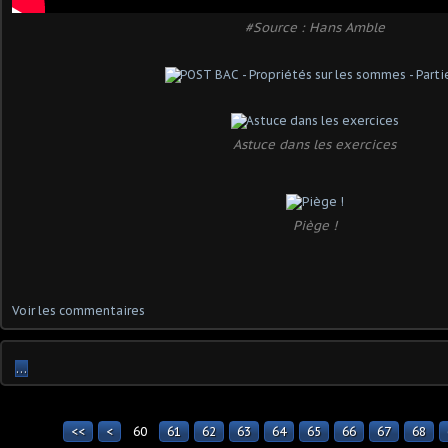
#Source : Hans Amble
Astuce dans les exercices
Piège !
Voir les commentaires
…
<<
<
60
10
20
30
40
50
61
62
63
64
65
66
67
68