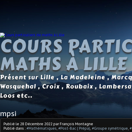
COURS PARTIC
MATHS À LILLE
Présent sur Lille , La Madeleine , Marc
Wasquehal , Croix , Roubaix , Lambersa
Loos etc..
mpsi
Publié le
28 Décembre 2022
par François Montagne
Publié dans :
#Mathématiques
,
#Post-Bac ( Prépa)
,
#Groupe symétrique
,
#