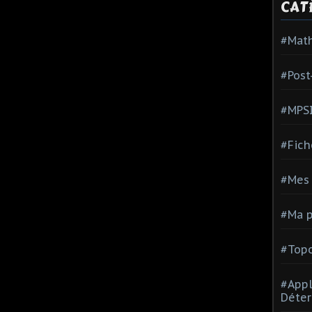
CAT
#Mat
#Post
#MPS
#Fich
#Mes 
#Ma p
#Topo
#Appl
Déter