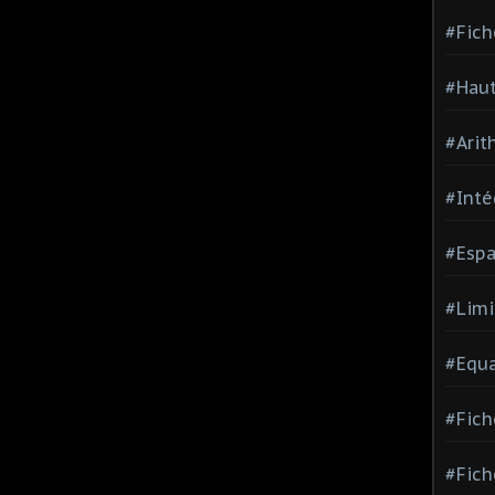
#Fich
#Haut
#Arit
#Inté
#Espa
#Limi
#Equa
#Fich
#Fich