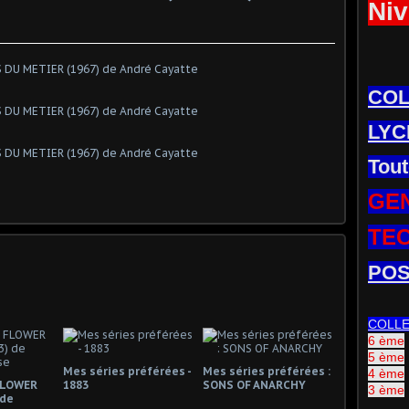
Niv
CO
LYC
Tout
GE
TE
POS
COLL
6 ème
5 ème
Mes séries préférées -
Mes séries préférées :
4 ème
FLOWER
1883
SONS OF ANARCHY
3 ème
 de