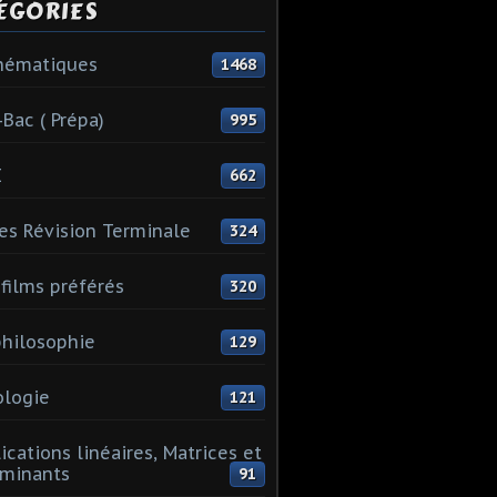
ÉGORIES
hématiques
1468
-Bac ( Prépa)
995
I
662
es Révision Terminale
324
films préférés
320
hilosophie
129
logie
121
ications linéaires, Matrices et
minants
91