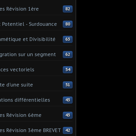
es Révision 1ère
82
 Potentiel - Surdouance
80
hmétique et Divisibilité
63
gration sur un segment
62
ces vectoriels
54
te d'une suite
51
tions différentielles
43
es Révision 6ème
43
es Révision 3ème BREVET
42