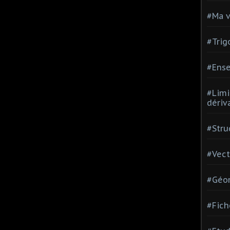
#Ma v
#Trig
#Ense
#Limi
dériv
#Stru
#Vect
#Géom
#Fich