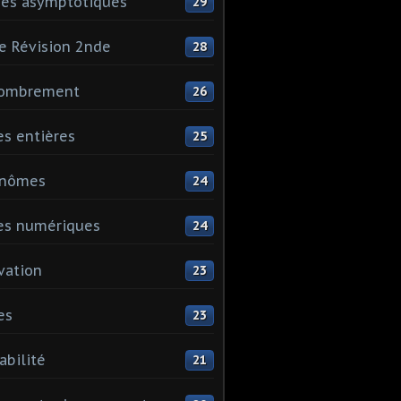
es asymptotiques
29
e Révision 2nde
28
ombrement
26
es entières
25
ynômes
24
es numériques
24
vation
23
es
23
abilité
21