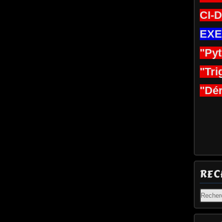
CI-
EXE
"Py
"Tri
"Dér
REC