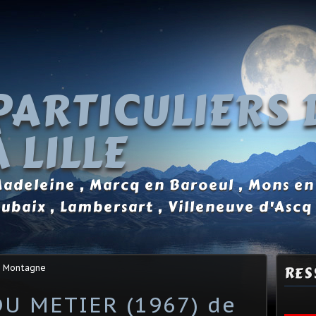
PARTICULIERS 
 LILLE
 Madeleine , Marcq en Baroeul , Mons en
oubaix , Lambersart , Villeneuve d'Ascq
s Montagne
RES
DU METIER (1967) de