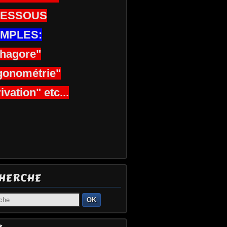
DESSOUS
MPLES:
thagore"
gonométrie"
ivation" etc...
HERCHE
OK