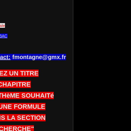
ale
BAC
act:
fmontagne@gmx.fr
EZ UN TITRE
CHAPITRE
THèME SOUHAITé
UNE FORMULE
S LA SECTION
CHERCHE"