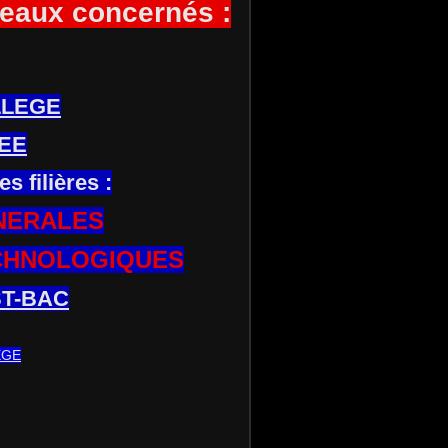
eaux concernés :
LLEGE
EE
es filières :
NERALES
CHNOLOGIQUES
T-BAC
EGE