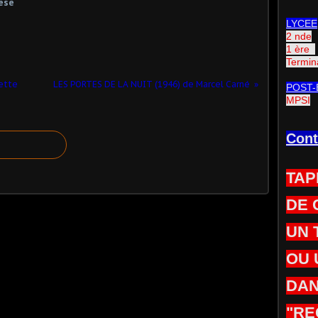
ese
LYCEE
2 nde
1 ère
Termin
vette
LES PORTES DE LA NUIT (1946) de Marcel Carné
POST-
MPSI
Cont
TAP
DE 
UN 
OU 
DAN
"RE