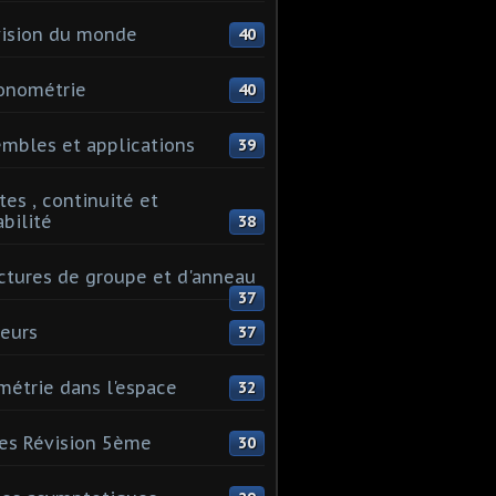
ision du monde
40
onométrie
40
mbles et applications
39
tes , continuité et
abilité
38
ctures de groupe et d'anneau
37
eurs
37
étrie dans l'espace
32
es Révision 5ème
30