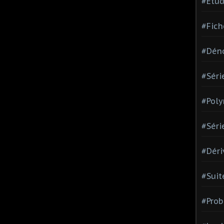
#Etud
#Fich
#Dén
#Séri
#Pol
#Séri
#Déri
#Suit
#Prob