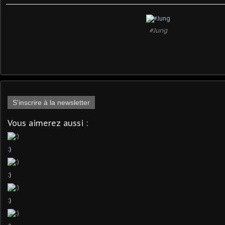
#Jung
S'inscrire à la newsletter
Vous aimerez aussi :
:)
:)
:)