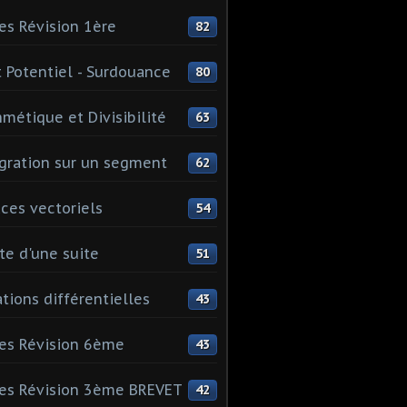
es Révision 1ère
82
 Potentiel - Surdouance
80
hmétique et Divisibilité
63
gration sur un segment
62
ces vectoriels
54
te d'une suite
51
tions différentielles
43
es Révision 6ème
43
es Révision 3ème BREVET
42