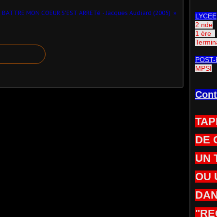
 BATTRE MON COEUR S'EST ARRETé - Jacques Audiard (2005)
LYCEE
2 nde
1 ère
Termin
POST-
MPSI
Cont
TAP
DE 
UN 
OU 
DAN
"RE