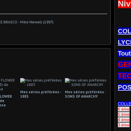
Niv
CO
LYC
Tout
GE
TE
POS
Mes séries préférées -
Mes séries préférées :
FLOWER
1883
SONS OF ANARCHY
 de
COLL
ese
6 ème
5 ème
4 ème
3 ème