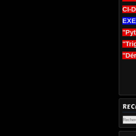
CI-
EXE
"Py
"Tri
"Dér
REC