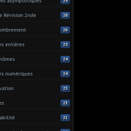
es asymptotiques
29
e Révision 2nde
28
ombrement
26
es entières
25
ynômes
24
es numériques
24
vation
23
es
23
abilité
21