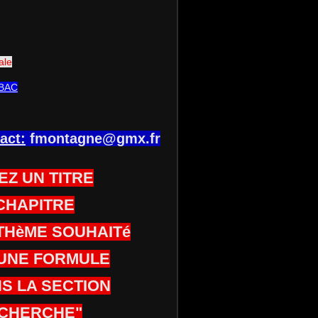
ale
BAC
act:
fmontagne@gmx.fr
EZ UN TITRE
CHAPITRE
THèME SOUHAITé
UNE FORMULE
S LA SECTION
CHERCHE"