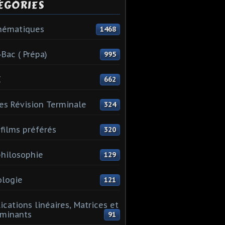
ÉGORIES
hématiques
1468
-Bac ( Prépa)
995
I
662
es Révision Terminale
324
films préférés
320
hilosophie
129
logie
121
ications linéaires, Matrices et
minants
91