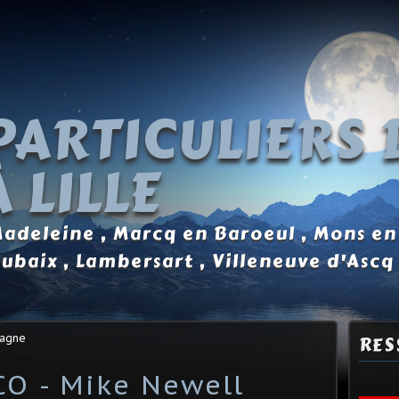
PARTICULIERS 
 LILLE
 Madeleine , Marcq en Baroeul , Mons en
oubaix , Lambersart , Villeneuve d'Ascq
tagne
RES
O - Mike Newell