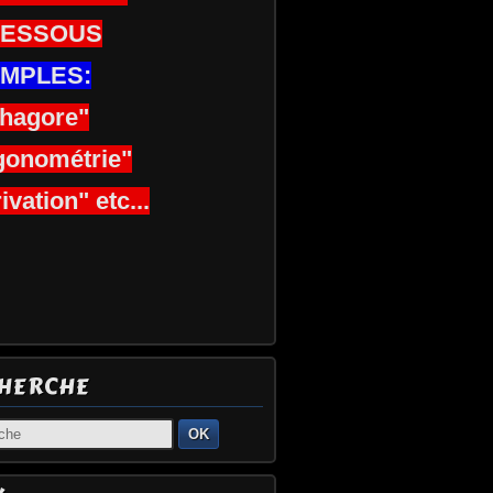
DESSOUS
MPLES:
thagore"
gonométrie"
ivation" etc...
HERCHE
OK