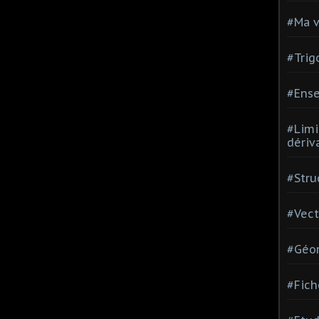
#Ma v
#Trig
#Ense
#Limi
dériv
#Stru
#Vect
#Géom
#Fich