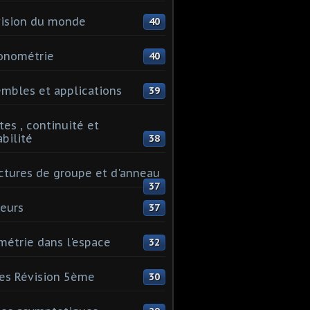
ision du monde
40
onométrie
40
mbles et applications
39
tes , continuité et
abilité
38
ctures de groupe et d'anneau
37
eurs
37
étrie dans l'espace
32
es Révision 5ème
30