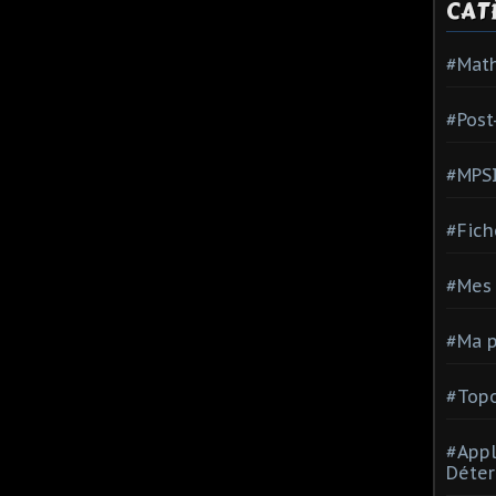
CAT
#Mat
#Post
#MPS
#Fich
#Mes 
#Ma p
#Topo
#Appl
Déter