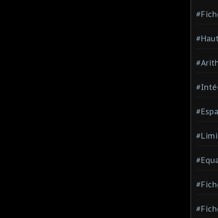
#Fich
#Haut
#Arit
#Inté
#Espa
#Limi
#Equa
#Fich
#Fich