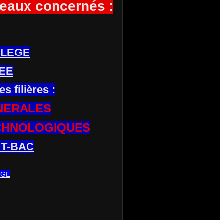
eaux concernés :
LLEGE
EE
es filières :
NERALES
CHNOLOGIQUES
T-BAC
EGE