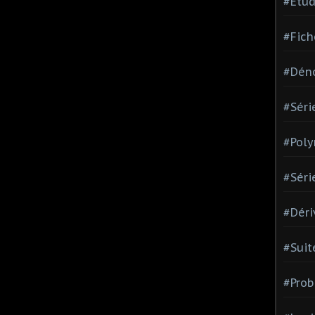
#Etud
#Fich
#Dén
#Séri
#Pol
#Séri
#Déri
#Suit
#Prob