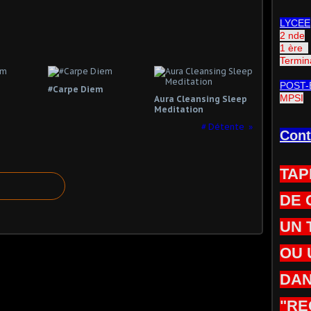
LYCEE
2 nde
1 ère
Termin
POST-
#Carpe Diem
MPSI
Aura Cleansing Sleep
Meditation
# Détente
Cont
TAP
DE 
UN 
OU 
DAN
"RE