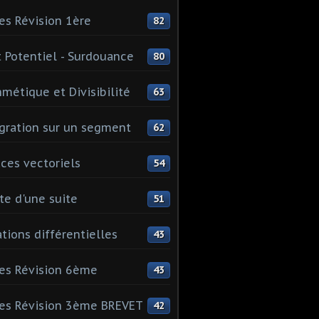
es Révision 1ère
82
 Potentiel - Surdouance
80
hmétique et Divisibilité
63
gration sur un segment
62
ces vectoriels
54
te d'une suite
51
tions différentielles
43
es Révision 6ème
43
es Révision 3ème BREVET
42