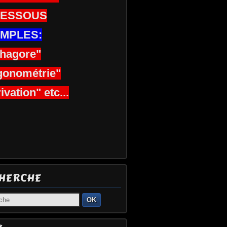
DESSOUS
MPLES:
thagore"
gonométrie"
ivation" etc...
HERCHE
OK