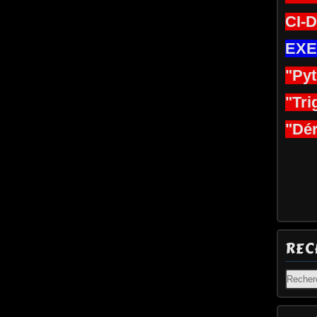
CI-
EXE
"Py
"Tri
"Dér
REC