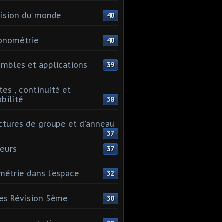
ision du monde
40
onométrie
40
mbles et applications
39
tes , continuité et
abilité
38
ctures de groupe et d'anneau
37
eurs
37
étrie dans l'espace
32
es Révision 5ème
30