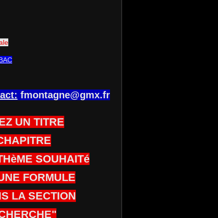
ale
BAC
act:
fmontagne@gmx.fr
EZ UN TITRE
CHAPITRE
THèME SOUHAITé
UNE FORMULE
S LA SECTION
CHERCHE"