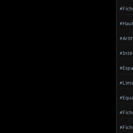
#Fich
#Haut
#Arit
#Inté
#Espa
#Limi
#Equa
#Fich
#Fich