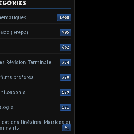
ÉGORIES
hématiques
1468
-Bac ( Prépa)
995
I
662
es Révision Terminale
324
films préférés
320
hilosophie
129
logie
121
ications linéaires, Matrices et
minants
91