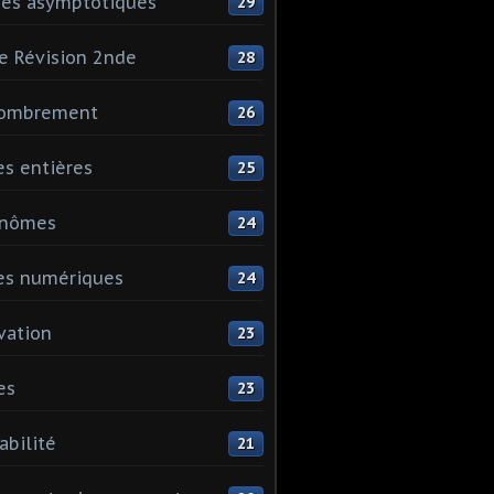
es asymptotiques
29
e Révision 2nde
28
ombrement
26
es entières
25
ynômes
24
es numériques
24
vation
23
es
23
abilité
21