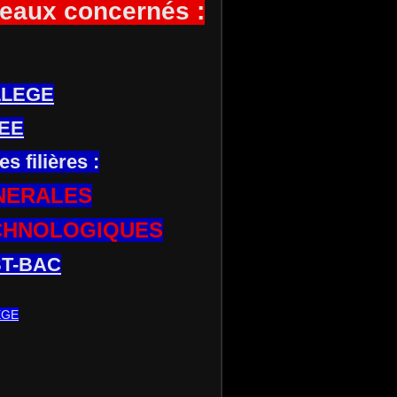
eaux concernés :
LLEGE
EE
es filières :
NERALES
CHNOLOGIQUES
T-BAC
EGE