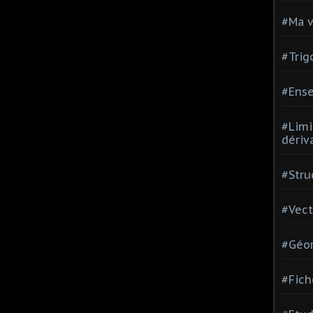
#Ma v
#Trig
#Ense
#Limi
dériv
#Stru
#Vect
#Géom
#Fich