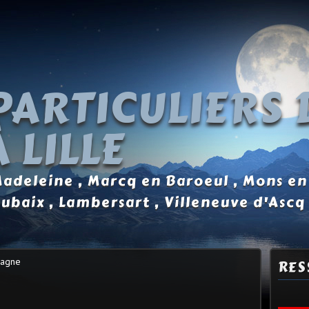
PARTICULIERS 
 LILLE
 Madeleine , Marcq en Baroeul , Mons en
oubaix , Lambersart , Villeneuve d'Ascq
tagne
RES