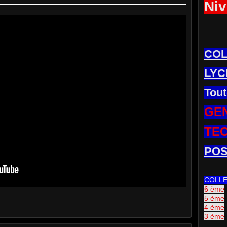
Niv
CO
LYC
Tout
GE
TE
POS
COLL
6 ème
5 ème
4 ème
3 ème