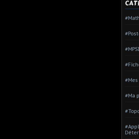
CAT
#Mat
#Post
#MPS
#Fich
#Mes 
#Ma p
#Topo
#Appl
Déter