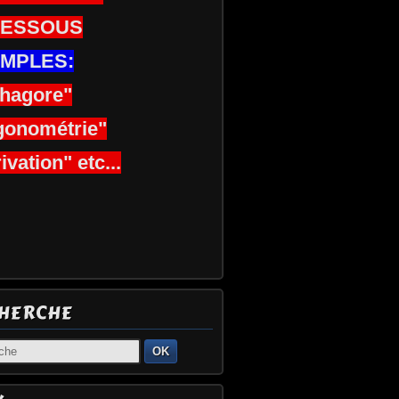
DESSOUS
MPLES:
thagore"
gonométrie"
ivation" etc...
HERCHE
OK