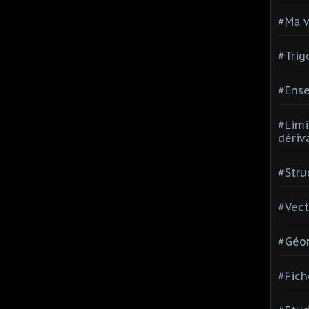
#Ma v
#Trig
#Ense
#Limi
dériv
#Stru
#Vect
#Géom
#Fich