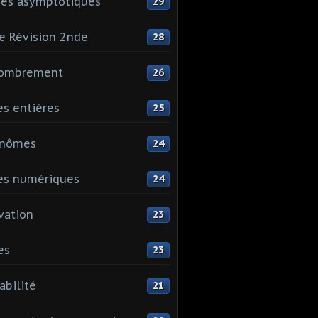
es asymptotiques
29
e Révision 2nde
28
ombrement
26
es entières
25
ynômes
24
es numériques
24
vation
23
es
23
abilité
21