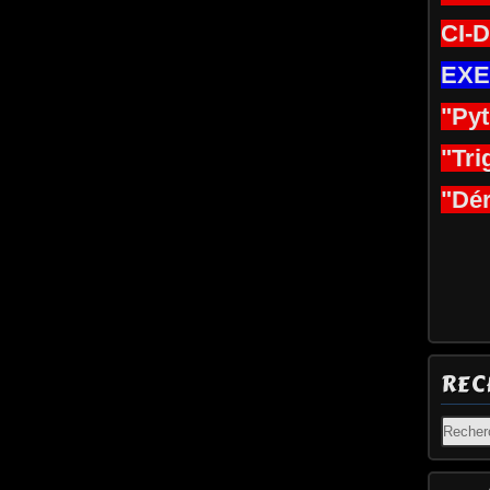
CI-
EXE
"Py
"Tri
"Dér
REC