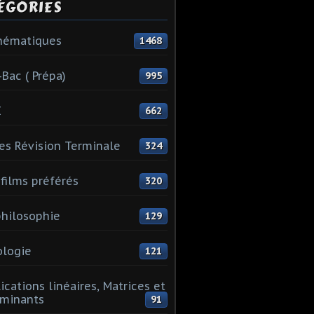
ÉGORIES
hématiques
1468
-Bac ( Prépa)
995
I
662
es Révision Terminale
324
films préférés
320
hilosophie
129
logie
121
ications linéaires, Matrices et
minants
91