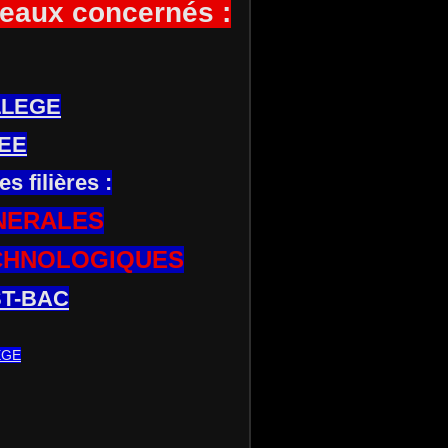
eaux concernés :
LLEGE
EE
es filières :
NERALES
CHNOLOGIQUES
T-BAC
EGE