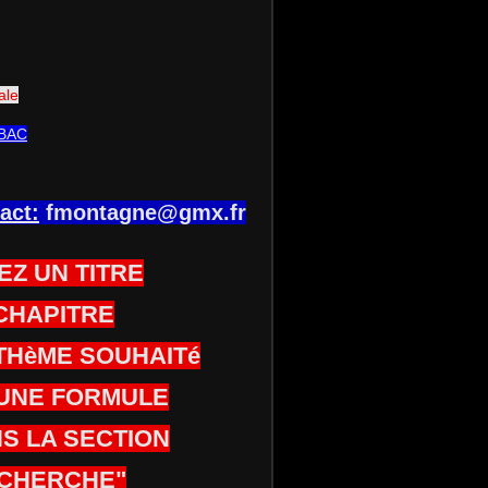
ale
BAC
act:
fmontagne@gmx.fr
EZ UN TITRE
CHAPITRE
THèME SOUHAITé
UNE FORMULE
S LA SECTION
CHERCHE"