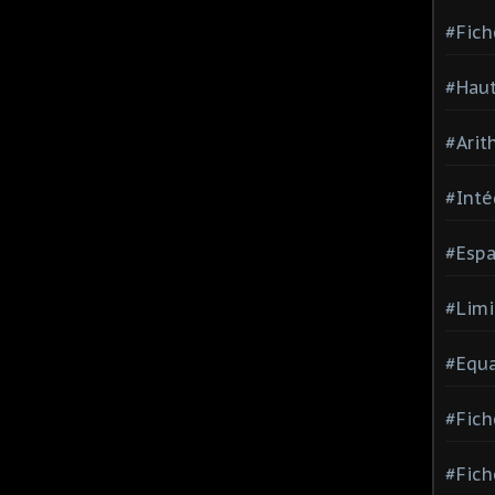
#Fich
#Haut
#Arit
#Inté
#Espa
#Limi
#Equa
#Fich
#Fich