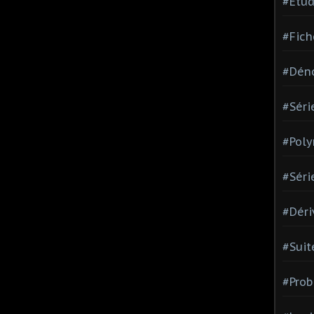
#Etud
#Fich
#Dén
#Séri
#Pol
#Séri
#Déri
#Suit
#Prob