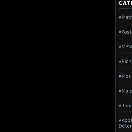
CAT
#Mat
#Post
#MPS
#Fich
#Mes 
#Ma p
#Topo
#Appl
Déter