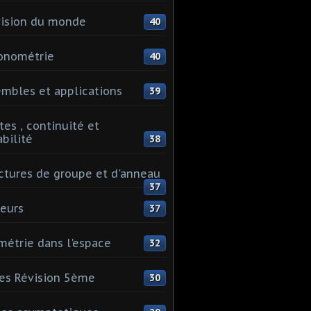
ision du monde
40
onométrie
40
mbles et applications
39
tes , continuité et
abilité
38
ctures de groupe et d'anneau
37
eurs
37
étrie dans l'espace
32
es Révision 5ème
30