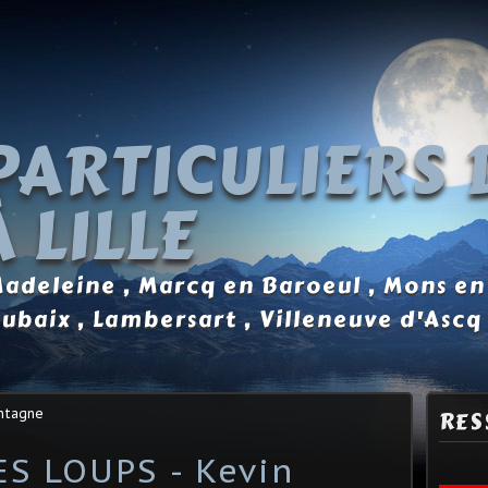
PARTICULIERS 
 LILLE
 Madeleine , Marcq en Baroeul , Mons en
oubaix , Lambersart , Villeneuve d'Ascq
ontagne
RES
S LOUPS - Kevin