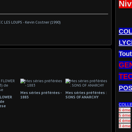
Niv
)
CO
LYC
Tout
GE
TE
POS
Mes séries préférées -
Mes séries préférées :
FLOWER
1883
SONS OF ANARCHY
 de
COLL
ese
6 ème
5 ème
4 ème
3 ème