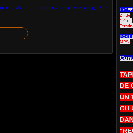
ubrick (1968)
L'ARBRE DE NOEL - Terence Young (1969)
LYCEE
2 nde
1 ère
Termin
POST-
MPSI
Cont
TAP
DE 
UN 
OU 
DAN
"RE