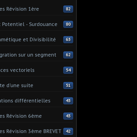
es Révision 1ère
82
 Potentiel - Surdouance
80
hmétique et Divisibilité
63
gration sur un segment
62
ces vectoriels
54
te d'une suite
51
tions différentielles
43
es Révision 6ème
43
es Révision 3ème BREVET
42