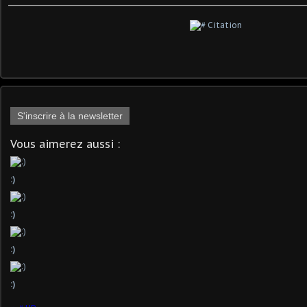
S'inscrire à la newsletter
Vous aimerez aussi :
:)
:)
:)
:)