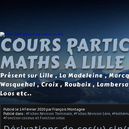
COURS PARTIC
MATHS À LILLE
Présent sur Lille , La Madeleine , Marc
Wasquehal , Croix , Roubaix , Lambersa
Loos etc..
Publié le
14 Février 2020
par François Montagne
Publié dans :
#Fiches Révision Terminale
,
#Fiches Révision 1ère
,
#Mathéma
#Fonction cosinus et Fonction sinus
Dérivations de cos(u),sin(