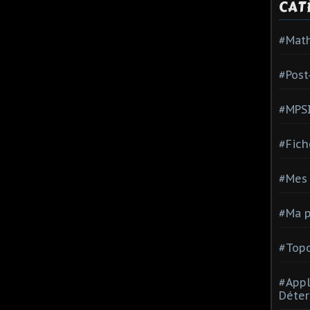
CAT
#Mat
#Post
#MPS
#Fich
#Mes 
#Ma p
#Topo
#Appl
Déter