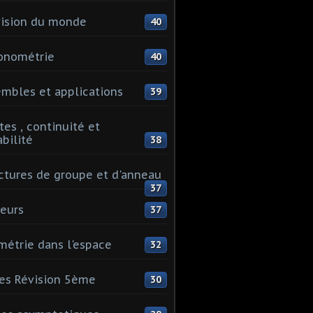
ision du monde
40
onométrie
40
mbles et applications
39
tes , continuité et
abilité
38
ctures de groupe et d'anneau
37
eurs
37
étrie dans l'espace
32
es Révision 5ème
30