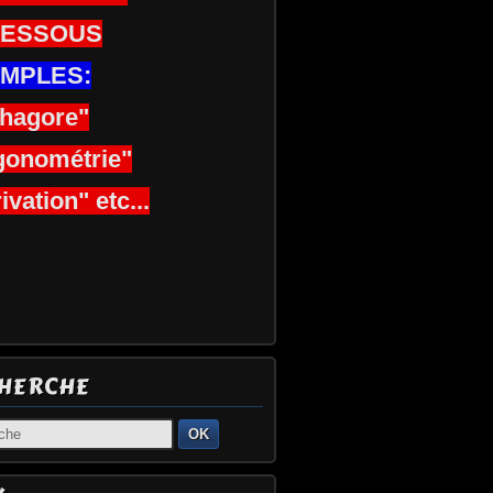
DESSOUS
MPLES:
thagore"
gonométrie"
ivation" etc...
HERCHE
OK