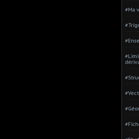
#Ma v
#Trig
#Ense
#Limi
dériv
#Stru
#Vect
#Géom
#Fich