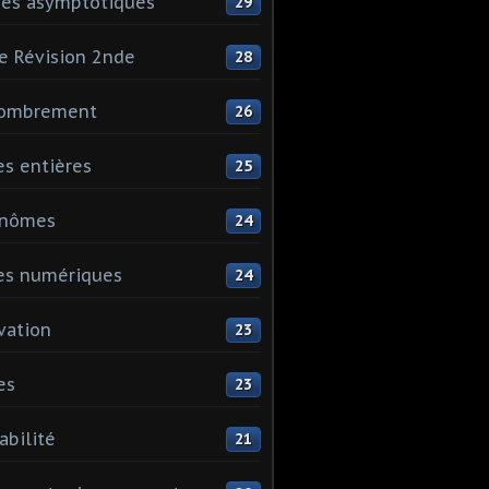
es asymptotiques
29
e Révision 2nde
28
ombrement
26
es entières
25
ynômes
24
es numériques
24
vation
23
es
23
abilité
21