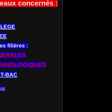
eaux concernés :
LLEGE
EE
es filières :
NERALES
CHNOLOGIQUES
T-BAC
EGE