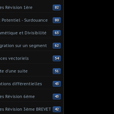
es Révision 1ère
82
 Potentiel - Surdouance
80
hmétique et Divisibilité
63
gration sur un segment
62
ces vectoriels
54
te d'une suite
51
tions différentielles
43
es Révision 6ème
43
es Révision 3ème BREVET
42