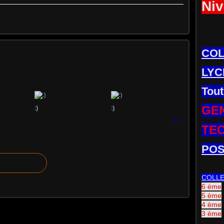
Niv
CO
LYC
Tout
GE
:)
:)
:)
TE
POS
COLL
6 ème
5 ème
4 ème
3 ème