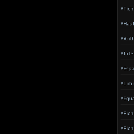
#Fich
#Haut
#Arit
#Inté
#Espa
#Limi
#Equa
#Fich
#Fich