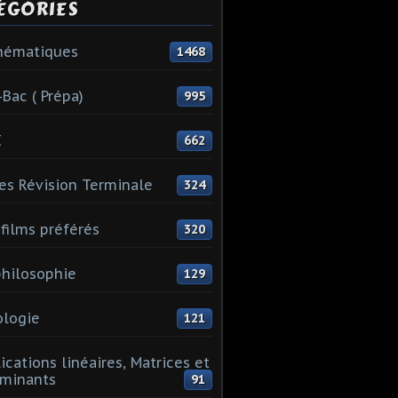
ÉGORIES
hématiques
1468
-Bac ( Prépa)
995
I
662
es Révision Terminale
324
films préférés
320
hilosophie
129
logie
121
ications linéaires, Matrices et
minants
91