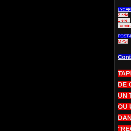
LYCEE
2 nde
1 ère
Termin
POST-
MPSI
Cont
TAP
DE 
UN 
OU 
DAN
"RE