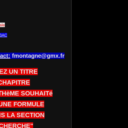
ale
BAC
act:
fmontagne@gmx.fr
EZ UN TITRE
CHAPITRE
THèME SOUHAITé
UNE FORMULE
S LA SECTION
CHERCHE"