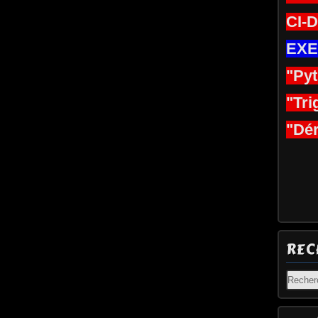
CI-
EXE
"Py
"Tri
"Dér
REC